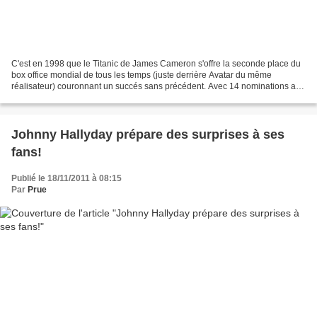
C'est en 1998 que le Titanic de James Cameron s'offre la seconde place du
box office mondial de tous les temps (juste derrière Avatar du même
réalisateur) couronnant un succés sans précédent. Avec 14 nominations aux
Oscars (rien que ça), le film repart...
Johnny Hallyday prépare des surprises à ses
fans!
Publié le 18/11/2011 à 08:15
Par
Prue