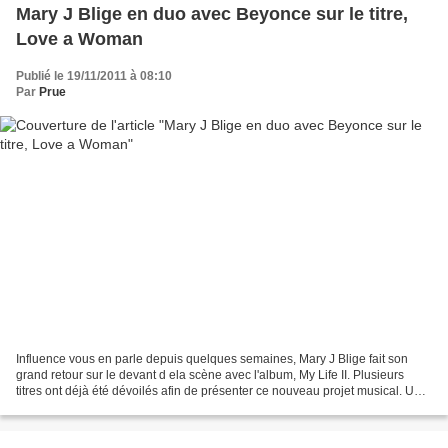
Mary J Blige en duo avec Beyonce sur le titre,
Love a Woman
Publié le 19/11/2011 à 08:10
Par
Prue
Influence vous en parle depuis quelques semaines, Mary J Blige fait son
grand retour sur le devant d ela scène avec l'album, My Life II. Plusieurs
titres ont déjà été dévoilés afin de présenter ce nouveau projet musical. Un
nouvel opus où la grande Mary...