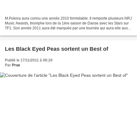
M.Pokora aura connu une année 2010 formidable. Il remporte plusieurs NRJ
Music Awards, triomphe lors de la 1ère saison de Danse avec les Stars sur
TF1. Son année 2011 aura été marquée par une tournée qui aura elle aussi
très bien fonctionnée. Retour en...
Les Black Eyed Peas sortent un Best of
Publié le 17/11/2011 à 08:20
Par
Prue