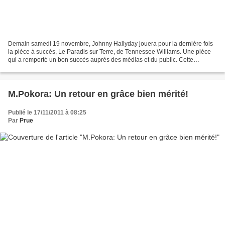
Demain samedi 19 novembre, Johnny Hallyday jouera pour la dernière fois
la pièce à succès, Le Paradis sur Terre, de Tennessee Williams. Une pièce
qui a remporté un bon succès auprès des médias et du public. Cette
expérience aura en tout cas été l'occasion...
M.Pokora: Un retour en grâce bien mérité!
Publié le 17/11/2011 à 08:25
Par
Prue