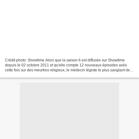
Crédit photo: Showtime Alors que la saison 6 est diffusée sur Showtime
depuis le 02 octobre 2011 et qu'elle compte 12 nouveaux épisodes axés
cette fois sur des meurtres religieux, le médecin légiste le plus sanglant de la
télévision américaine, Dexter,...