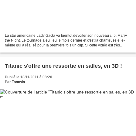
La star américaine Lady GaGa va bientôt dévoiler son nouveau clip, Marry
the Night. Le tournage a eu lieu le mois dernier et c'est la chanteuse elle-
même qui a réalisé pour la première fois un clip. Si cette vidéo est très
attendue et devrait apparaître...
Titanic s'offre une ressortie en salles, en 3D !
Publié le 18/11/2011 à 08:20
Par
Tomwin