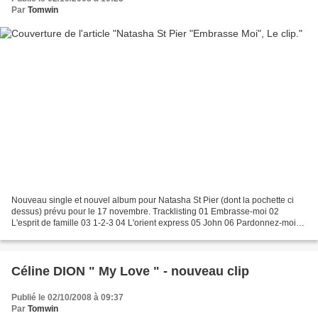
Par
Tomwin
Nouveau single et nouvel album pour Natasha St Pier (dont la pochette ci
dessus) prévu pour le 17 novembre. Tracklisting 01 Embrasse-moi 02
L'esprit de famille 03 1-2-3 04 L'orient express 05 John 06 Pardonnez-moi
07 L'instinct de survie 08 Où que j'aille...
Céline DION " My Love " - nouveau clip
Publié le 02/10/2008 à 09:37
Par
Tomwin