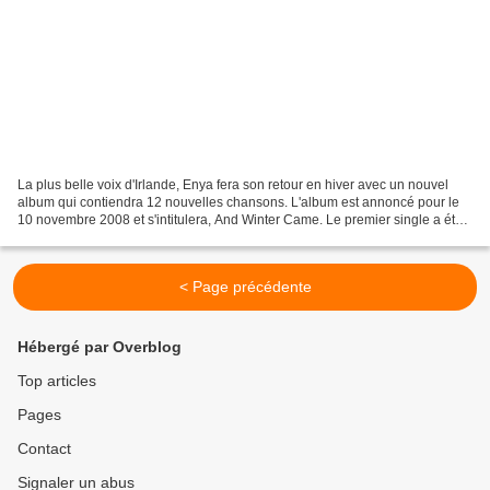
La plus belle voix d'Irlande, Enya fera son retour en hiver avec un nouvel
album qui contiendra 12 nouvelles chansons. L'album est annoncé pour le
10 novembre 2008 et s'intitulera, And Winter Came. Le premier single a été
dévoilé ce mardi, il porte le...
< Page précédente
Hébergé par Overblog
Top articles
Pages
Contact
Signaler un abus