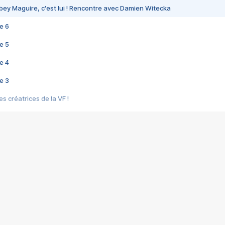
bey Maguire, c'est lui ! Rencontre avec Damien Witecka
e 6
e 5
e 4
e 3
s créatrices de la VF !
e 2
e 1
e Mektoub My Love arrive enfin ! Rencontre avec Shaïn Boumedine et Sal
i : après Toni en famille
elle réalise le bouleversant Dites lui que je l'aime
ais ! Rencontre autour de Vie privée de Rebecca Zlotowski