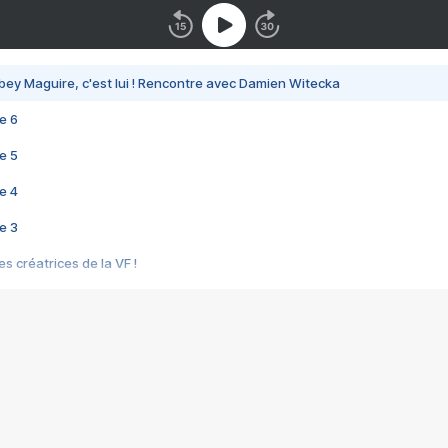
bey Maguire, c'est lui ! Rencontre avec Damien Witecka
e 6
e 5
e 4
e 3
s créatrices de la VF !
e 2
e 1
e Mektoub My Love arrive enfin ! Rencontre avec Shaïn Boumedine et Sal
i : après Toni en famille
elle réalise le bouleversant Dites lui que je l'aime