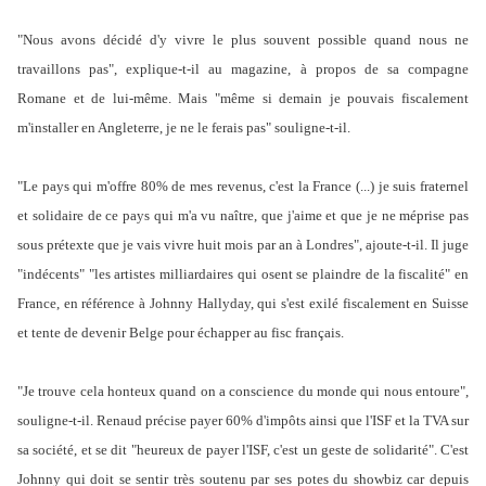
"Nous avons décidé d'y vivre le plus souvent possible quand nous ne
travaillons pas", explique-t-il au magazine, à propos de sa compagne
Romane et de lui-même. Mais "même si demain je pouvais fiscalement
m'installer en Angleterre, je ne le ferais pas" souligne-t-il.
"Le pays qui m'offre 80% de mes revenus, c'est la France (...) je suis fraternel
et solidaire de ce pays qui m'a vu naître, que j'aime et que je ne méprise pas
sous prétexte que je vais vivre huit mois par an à Londres", ajoute-t-il. Il juge
"indécents" "les artistes milliardaires qui osent se plaindre de la fiscalité" en
France, en référence à Johnny Hallyday, qui s'est exilé fiscalement en Suisse
et tente de devenir Belge pour échapper au fisc français.
"Je trouve cela honteux quand on a conscience du monde qui nous entoure",
souligne-t-il. Renaud précise payer 60% d'impôts ainsi que l'ISF et la TVA sur
sa société, et se dit "heureux de payer l'ISF, c'est un geste de solidarité". C'est
Johnny qui doit se sentir très soutenu par ses potes du showbiz car depuis