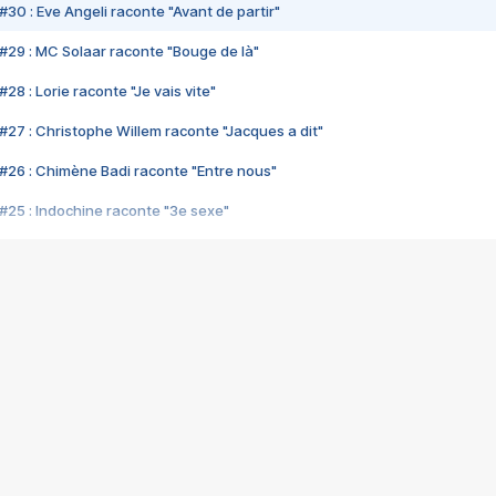
#30 : Eve Angeli raconte "Avant de partir"
#29 : MC Solaar raconte "Bouge de là"
28 : Lorie raconte "Je vais vite"
#27 : Christophe Willem raconte "Jacques a dit"
#26 : Chimène Badi raconte "Entre nous"
#25 : Indochine raconte "3e sexe"
#24 : Zaho raconte "C'est chelou"
#23 : Patrick Bruel raconte "Au café des délices"
#22 : Kyo raconte "Le chemin"
#21 : Nolwenn Leroy raconte "Cassé"
#20 : Patrick Hernandez raconte "Born to be alive"
#19 : Lorie raconte "Près de moi"
#18 : Michael Jones raconte "A nos actes manqués" (avec Jean-Jacque