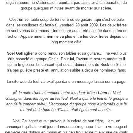
organisateurs ne s'attendaient pourtant pas assister à la séparation du
groupe quelques minutes avant de monter sur scène.
C'est un véritable coup de tonnerre ou de guitare...qui s'est déroulé
dans les coulisses du festival, vendredi 28 août 2009. Les deux frères
en sont venus aux mains. Une guitare aurait été cassée dans le feu de
l'action. Apparemment, rien ne va plus entre les deux frères depuis un
long moment déjà.
Noël Gallagher
a donc rendu son tablier et sa guitare...Il ne veut plus
être associé au groupe Oasis. Pour lui, l'aventure restera amère et il
quitte le groupe. Le concert qu'il devait donner lors du Rock en Seine
n'a pas pu être presté et l'annulation subite a déçu de nombreux fans.
Le site web du festival explique dans un message laissé sur sa page:
«
À la suite d'une altercation entre les deux frères
Liam
et Noel
Gallagher, dans les loges du festival, Noël a quitté le lieu et le groupe a
annulé le concert prévu. L'entourage du groupe nous a informés que le
restant de la tournée d'Oasis était également annulé
».
Noël Gallagher aurait provoqué la colère de son frère, Liam, en
annonçant qu'il aimerait jouer dans un autre groupe. Liam a vu rouge et
peut-être des dollars en moins et n'a rien trouver de mieux que de voulir