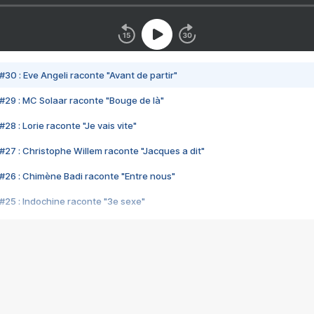
#30 : Eve Angeli raconte "Avant de partir"
#29 : MC Solaar raconte "Bouge de là"
28 : Lorie raconte "Je vais vite"
#27 : Christophe Willem raconte "Jacques a dit"
#26 : Chimène Badi raconte "Entre nous"
#25 : Indochine raconte "3e sexe"
#24 : Zaho raconte "C'est chelou"
#23 : Patrick Bruel raconte "Au café des délices"
#22 : Kyo raconte "Le chemin"
#21 : Nolwenn Leroy raconte "Cassé"