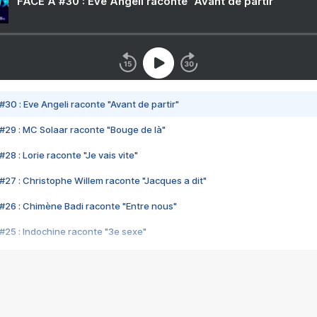
FACE A #30 : Eve Angeli raconte "Avant de partir"
#30 : Eve Angeli raconte "Avant de partir"
#29 : MC Solaar raconte "Bouge de là"
28 : Lorie raconte "Je vais vite"
#27 : Christophe Willem raconte "Jacques a dit"
#26 : Chimène Badi raconte "Entre nous"
#25 : Indochine raconte "3e sexe"
#24 : Zaho raconte "C'est chelou"
#23 : Patrick Bruel raconte "Au café des délices"
#22 : Kyo raconte "Le chemin"