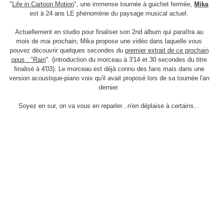
"
Life in Cartoon Motion
", une immense tournée à guichet fermée,
Mika
est à 24 ans LE phénomène du paysage musical actuel.
Actuellement en studio pour finaliser son 2nd album qui paraîtra au
mois de mai prochain, Mika propose une vidéo dans laquelle vous
pouvez découvrir quelques secondes du
premier extrait de ce prochain
opus : "Rain
". (introduction du morceau à 3'14 et 30 secondes du titre
finalisé à 4'03). Le morceau est déjà connu des fans mais dans une
version acoustique-piano voix qu'il avait proposé lors de sa tournée l'an
dernier.
Soyez en sur, on va vous en reparler...n'en déplaise à certains...