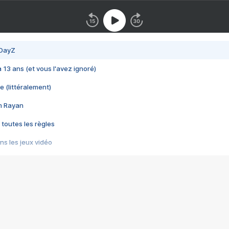
 DayZ
 a 13 ans (et vous l'avez ignoré)
e (littéralement)
im Rayan
 toutes les règles
s les jeux vidéo
us choquant de Rockstar ? - Le scandale BULLY
e plus moche de Steam
du RÊVE tourne au CAUCHEMAR
pendant 8 heures