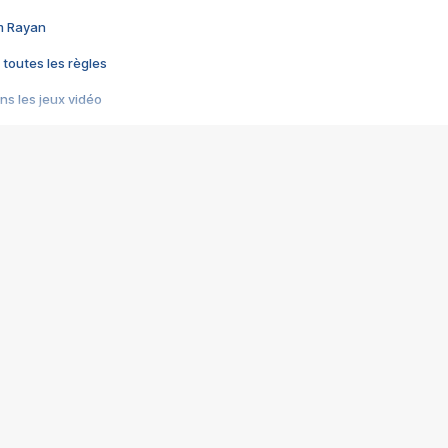
im Rayan
 toutes les règles
s les jeux vidéo
us choquant de Rockstar ? - Le scandale BULLY
e plus moche de Steam
du RÊVE tourne au CAUCHEMAR
pendant 8 heures
it… à tort
umiliés par un jeu vidéo
ire - Final Fantasy 8
ti un empire - Age of Empires
story DOFUS