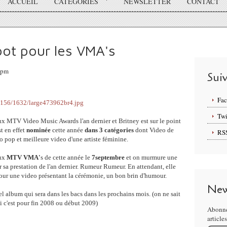
ACCUEIL
CATÉGORIES
NEWSLETTER
CONTACT
pot pour les VMA's
6pm
Sui
Fa
Twi
aux MTV Video Music Awards l'an dernier et Britney est sur le point
t en effet
nominée
cette année
dans 3 catégories
dont Video de
RS
o pop et meilleure video d'une artiste féminine.
aux
MTV VMA'
s de cette année le
7septembre
et on murmure une
r sa prestation de l'an dernier. Rumeur Rumeur. En attendant, elle
our une video présentant la cérémonie, un bon brin d'humour.
New
el album qui sera dans les bacs dans les prochains mois. (on ne sait
i c'est pour fin 2008 ou début 2009)
Abonne
article