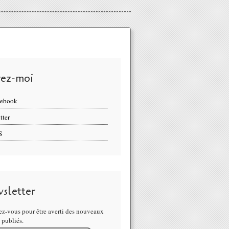
vez-moi
cebook
tter
S
sletter
z-vous pour être averti des nouveaux
s publiés.