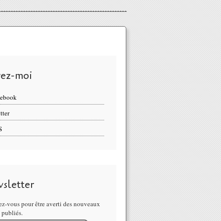
vez-moi
cebook
tter
S
sletter
z-vous pour être averti des nouveaux
s publiés.