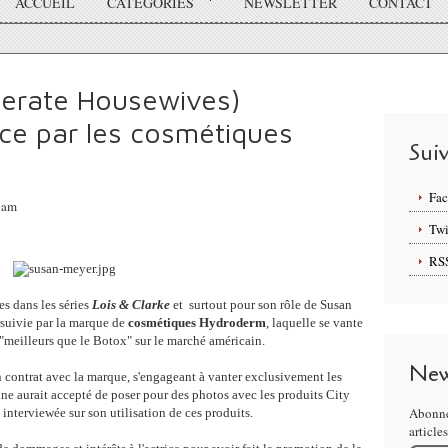
ACCUEIL
CATÉGORIES
NEWSLETTER
CONTACT
perate Housewives)
ice par les cosmétiques
Sui
Fa
0am
Twi
RS
es dans les séries
Lois & Clarke
et surtout pour son rôle de Susan
rsuivie par la marque de
cosmétiques Hydroderm
, laquelle se vante
"meilleurs que le Botox" sur le marché américain.
New
 un contrat avec la marque, s'engageant à vanter exclusivement les
ne aurait accepté de poser pour des photos avec les produits City
Abonne
 interviewée sur son utilisation de ces produits.
article