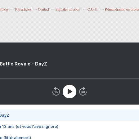
erblog
Top articles
Contact
Signaler un abus
C.G.U.
Rémunération en droits
 Battle Royale - DayZ
 DayZ
 a 13 ans (et vous l'avez ignoré)
e (littéralement)