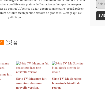
dommages et intérêts à l'actrice pour avoir fait la promotion de la
Email
cher a qualifié cette plainte de "tentative pathétique de masquer
es du contrat". L'actrice n'a fait aucun commentaire jusqu'à présent
 finira de toute façon par une histoire de gros sous. C'est ça qui est
pathétique.
0
anne fait
Série TV: Magnum fait
Série TV: Ma Sorcière
.
son retour dans une
bien-aimée bientôt de
nouvelle version.
retour.