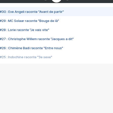
#30 : Eve Angeli raconte "Avant de partir"
#29 : MC Solaar raconte "Bouge de là"
28 : Lorie raconte "Je vais vite"
#27 : Christophe Willem raconte "Jacques a dit"
#26 : Chimène Badi raconte "Entre nous"
#25 : Indochine raconte "3e sexe"
#24 : Zaho raconte "C'est chelou"
#23 : Patrick Bruel raconte "Au café des délices"
#22 : Kyo raconte "Le chemin"
#21 : Nolwenn Leroy raconte "Cassé"
#20 : Patrick Hernandez raconte "Born to be alive"
#19 : Lorie raconte "Près de moi"