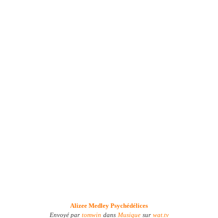
Alizee Medley Psychédélices
Envoyé par
tomwin
dans
Musique
sur
wat.tv