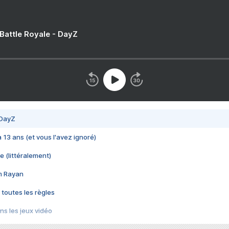
 Battle Royale - DayZ
 DayZ
 a 13 ans (et vous l'avez ignoré)
e (littéralement)
im Rayan
 toutes les règles
s les jeux vidéo