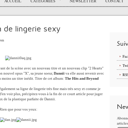
ACCUEIL
CATÉGORIES
NEWSLETTER
CONTACT
 de lingerie sexy
5pm
Sui
Fa
Twi
vant de la scène avec un nouveau titre et un nouveau clip "2 Hearts"
on nouvel opus "X", sa jeune soeur,
Dannii
va elle aussi revenir avec
RS
 moins un titre inédit. Titre de cet album:
The Hits and Beyond
également sa ligne de lingerie très fine mais très sexy et comme je
'en voir plus, précipitez-vous à la fin de ce court article pour juger
x de la plastique parfaite de Dannii.
New
Rien que pour vos yeux:
Abonne
article