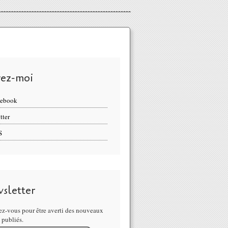
vez-moi
cebook
tter
S
sletter
z-vous pour être averti des nouveaux
s publiés.