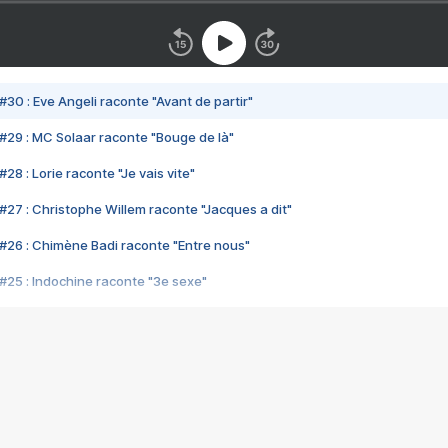
#30 : Eve Angeli raconte "Avant de partir"
#29 : MC Solaar raconte "Bouge de là"
28 : Lorie raconte "Je vais vite"
#27 : Christophe Willem raconte "Jacques a dit"
#26 : Chimène Badi raconte "Entre nous"
#25 : Indochine raconte "3e sexe"
#24 : Zaho raconte "C'est chelou"
#23 : Patrick Bruel raconte "Au café des délices"
#22 : Kyo raconte "Le chemin"
#21 : Nolwenn Leroy raconte "Cassé"