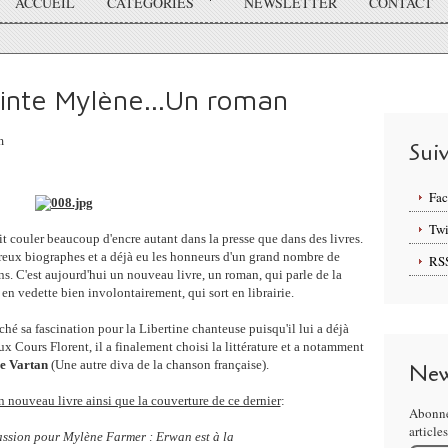
ACCUEIL
CATÉGORIES
NEWSLETTER
CONTACT
inte Mylène...Un roman
m
Sui
Fa
Twi
t couler beaucoup d'encre autant dans la presse que dans des livres.
breux biographes et a déjà eu les honneurs d'un grand nombre de
RS
s. C'est aujourd'hui un nouveau livre, un roman, qui parle de la
en vedette bien involontairement, qui sort en librairie.
aché sa fascination pour la Libertine chanteuse puisqu'il lui a déjà
x Cours Florent, il a finalement choisi la littérature et a notamment
ie Vartan
(Une autre diva de la chanson française).
New
n nouveau livre ainsi que la couverture de ce dernier
:
Abonne
article
passion pour Mylène Farmer : Erwan est à la