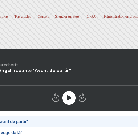
erblog
Top articles
Contact
Signaler un abus
C.G.U.
Rémunération en droits
Purecharts
ngeli raconte "Avant de partir"
vant de partir"
Bouge de là"