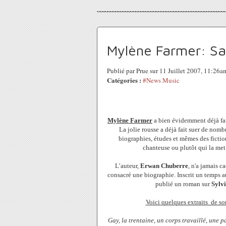
Mylène Farmer: Sa
Publié par Prue sur 11 Juillet 2007, 11:26a
Catégories :
#News Music
Mylène Farmer
a bien évidemment déjà fai
La jolie rousse a déjà fait suer de nom
biographies, études et mêmes des fiction
chanteuse ou plutôt qui la met 
L’auteur,
Erwan Chuberre
, n'a jamais c
consacré une biographie. Inscrit un temps au
publié un roman sur
Sylv
Voici quelques extraits de so
Gay, la trentaine, un corps travaillé, une 