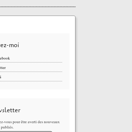
vez-moi
cebook
tter
S
sletter
z-vous pour être averti des nouveaux
s publiés.