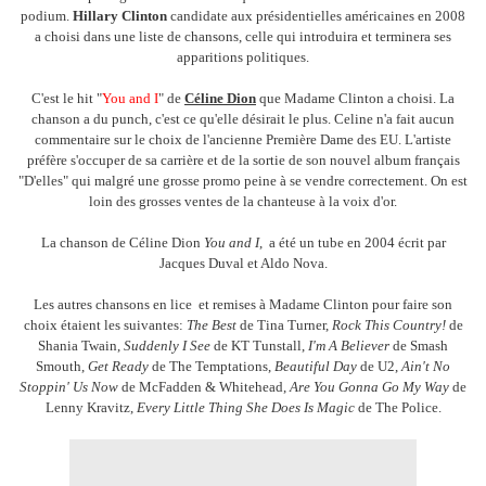
podium.
Hillary Clinton
candidate aux présidentielles américaines en 2008
a choisi dans une liste de chansons, celle qui introduira et terminera ses
apparitions politiques.
C'est le hit "
You and I
" de
Céline Dion
que Madame Clinton a choisi. La
chanson a du punch, c'est ce qu'elle désirait le plus. Celine n'a fait aucun
commentaire sur le choix de l'ancienne Première Dame des EU. L'artiste
préfère s'occuper de sa carrière et de la sortie de son nouvel album français
"D'elles" qui malgré une grosse promo peine à se vendre correctement. On est
loin des grosses ventes de la chanteuse à la voix d'or.
La chanson de Céline Dion
You and I
, a été un tube en 2004 écrit par
Jacques Duval et Aldo Nova.
Les autres chansons en lice et remises à Madame Clinton pour faire son
choix étaient les suivantes:
The Best
de Tina Turner,
Rock This Country!
de
Shania Twain,
Suddenly I See
de KT Tunstall,
I'm A Believer
de Smash
Smouth,
Get Ready
de The Temptations,
Beautiful Day
de U2,
Ain't No
Stoppin' Us Now
de McFadden & Whitehead,
Are You Gonna Go My Way
de
Lenny Kravitz,
Every Little Thing She Does Is Magic
de The Police.