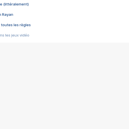
e (littéralement)
im Rayan
 toutes les règles
s les jeux vidéo
us choquant de Rockstar ? - Le scandale BULLY
e plus moche de Steam
du RÊVE tourne au CAUCHEMAR
pendant 8 heures
it… à tort
umiliés par un jeu vidéo
ire - Final Fantasy 8
ti un empire - Age of Empires
story DOFUS