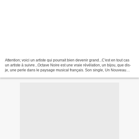
Attention; voici un artiste qui pourrait bien devenir grand...C'est en tout cas
un artiste à suivre...Octave Noire est une vraie révélation, un bijou, que dis-
je, une perle dans le paysage musical français. Son single, Un Nouveau
Monde, nous fait entrevoir...