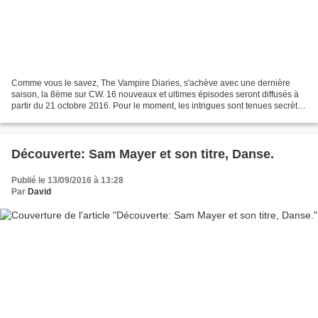
Comme vous le savez, The Vampire Diaries, s'achève avec une dernière
saison, la 8ème sur CW. 16 nouveaux et ultimes épisodes seront diffusés à
partir du 21 octobre 2016. Pour le moment, les intrigues sont tenues secrètes
mais on sait déjà que des négociations...
Découverte: Sam Mayer et son titre, Danse.
Publié le 13/09/2016 à 13:28
Par
David