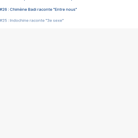
#26 : Chimène Badi raconte "Entre nous"
#25 : Indochine raconte "3e sexe"
#24 : Zaho raconte "C'est chelou"
#23 : Patrick Bruel raconte "Au café des délices"
#22 : Kyo raconte "Le chemin"
#21 : Nolwenn Leroy raconte "Cassé"
#20 : Patrick Hernandez raconte "Born to be alive"
#19 : Lorie raconte "Près de moi"
#18 : Michael Jones raconte "A nos actes manqués" (avec Jean-Jacque
#17 : Khaled raconte "Aïcha"
#16 : Corneille raconte "Parce qu'on vient de loin"
#15 : Indochine raconte "L'aventurier"