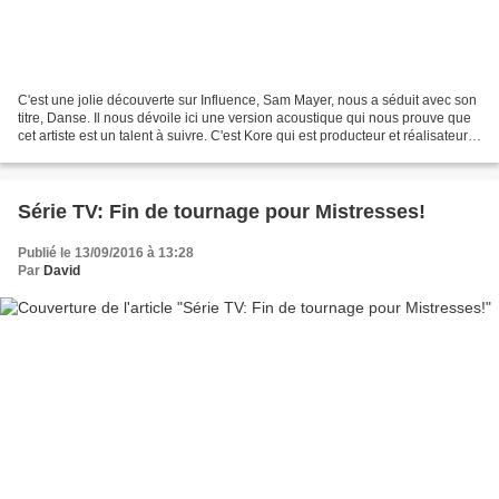
C'est une jolie découverte sur Influence, Sam Mayer, nous a séduit avec son
titre, Danse. Il nous dévoile ici une version acoustique qui nous prouve que
cet artiste est un talent à suivre. C'est Kore qui est producteur et réalisateur
de ce projet musical....
Série TV: Fin de tournage pour Mistresses!
Publié le 13/09/2016 à 13:28
Par
David