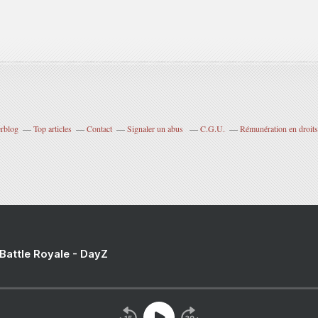
erblog
Top articles
Contact
Signaler un abus
C.G.U.
Rémunération en droits
 Battle Royale - DayZ