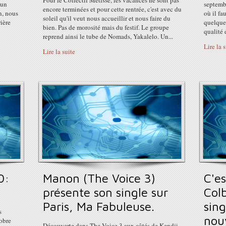
Pour le Collectif Métissé, les vacances ne sont pas
 un
septemb
encore terminées et pour cette rentrée, c'est avec du
n, nous
où il fa
soleil qu'il veut nous accueillir et nous faire du
rière
quelque
bien. Pas de morosité mais du festif. Le groupe
qualité d
reprend ainsi le tube de Nomads, Yakalelo. Un...
Lire la 
Lire la suite
0:
Manon (The Voice 3)
C'es
présente son single sur
Colb
Paris, Ma Fabuleuse.
sing
s
nou
tobre
Découverte dans The Voice 3 aux côtés de Kendji