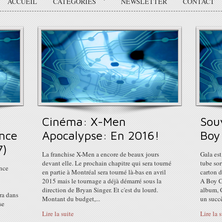
ACCUEIL
CATÉGORIES
NEWSLETTER
CONTACT
Cinéma: X-Men
Sou
nce
Apocalypse: En 2016!
Boy
7)
La franchise X-Men a encore de beaux jours
Gala est
devant elle. Le prochain chapitre qui sera tourné
tube so
ance
en partie à Montréal sera tourné là-bas en avril
carton d
2015 mais le tournage a déjà démarré sous la
A Boy Cr
direction de Bryan Singer. Et c'est du lourd.
album, 
ra dans
Montant du budget,...
un succè
se
Lire la suite
Lire la 