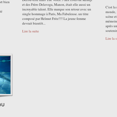
ort bien
et des Frèro Delavega, Manon, était elle aussi un
C'est la
incroyable talent. Elle marque son retour avec un
té
monde, i
single hommage à Paris, Ma Fabuleuse. un titre
scène et
composé par Helmut Fritz!!!! La jeune femme
mémoire
devrait bientôt...
après un
soutenir.
Lire la suite
Lire la 
au