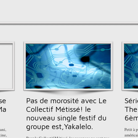
se
Pas de morosité avec Le
Séri
Ma
Collectif Métissé! le
The
nouveau single festif du
6èm
groupe est,Yakalelo.
ani,
Petit à p
tine,
américa