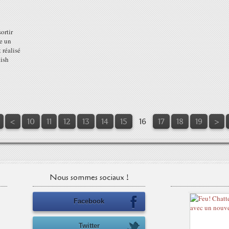
ortir
e un
 réalisé
ish
<
10
11
12
13
14
15
16
17
18
19
>
Nous sommes sociaux !
Facebook
Twitter