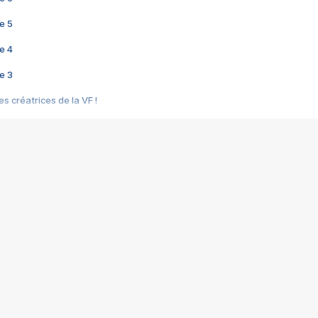
e 5
e 4
e 3
s créatrices de la VF !
e 2
e 1
e Mektoub My Love arrive enfin ! Rencontre avec Shaïn Boumedine et Sal
i : après Toni en famille
elle réalise le bouleversant Dites lui que je l'aime
ais ! Rencontre autour de Vie privée de Rebecca Zlotowski
 de Marguerite, Grave... Rencontre avec Ella Rumpf
 Les Rêveurs, un film intime sur la santé mentale