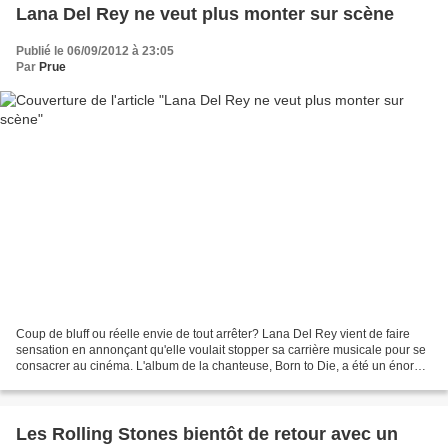
Lana Del Rey ne veut plus monter sur scène
Publié le 06/09/2012 à 23:05
Par
Prue
Coup de bluff ou réelle envie de tout arrêter? Lana Del Rey vient de faire
sensation en annonçant qu'elle voulait stopper sa carrière musicale pour se
consacrer au cinéma. L'album de la chanteuse, Born to Die, a été un énorme
succès mondial. Par contre,...
Les Rolling Stones bientôt de retour avec un