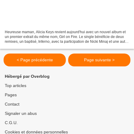
Heureuse maman, Alicia Keys revient aujourd'hui avec un nouvel album et
un premier extrait du même nom, Girl on Fire. Le single bénéficie de deux
remixes, un baptisé, Inferno, avec la participation de Nicki Minaj et une autre
version baptisée, BlueLight,...
< Page précédente
Page suivante >
Hébergé par Overblog
Top articles
Pages
Contact
Signaler un abus
C.G.U.
Cookies et données personnelles