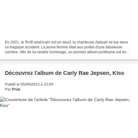
En 2001, le Rn'B américain est en deuil, la chanteuse Aaliyah se tue dans
un tragique accident. La jeune femme était aux portes d'une fabuleuse
carrière. Afin de lui rendre hommage, un premier album posthume est en
préapration. Il est annoncé pour une...
Découvrez l'album de Carly Rae Jepsen, Kiss
Publié le 05/09/2012 à 23:05
Par
Prue