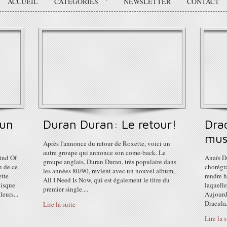
ACCUEIL
CATÉGORIES
NEWSLETTER
CONTACT
 un
Duran Duran: Le retour!
Drac
musi
Après l'annonce du retour de Roxette, voici un
autre groupe qui annonce son come-back. Le
ind Of
Anaïs D
groupe anglais, Duran Duran, très populaire dans
n de ce
chorégra
les années 80/90, revient avec un nouvel album,
ette
rendre 
All I Need Is Now, qui est également le titre du
disque
laquelle
premier single....
leurs...
Aujourd'
Dracula.
Lire la suite
Lire la 