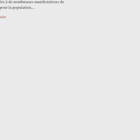
pées à de nombreuses manifestations de
pour la population....
suite