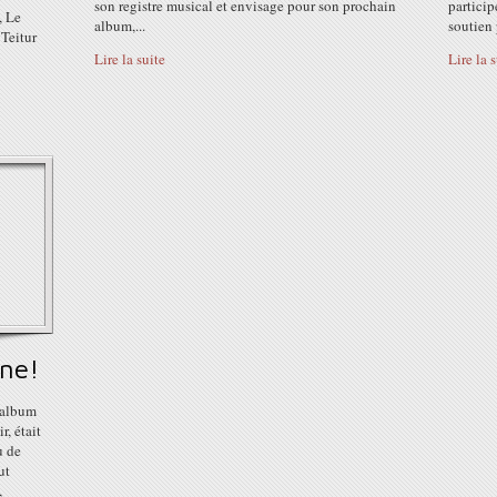
son registre musical et envisage pour son prochain
partici
, Le
album,...
soutien 
Teitur
Lire la suite
Lire la 
ène!
 album
, était
u de
ut
,