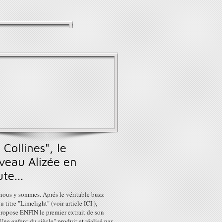
 Collines", le
veau Alizée en
te...
 nous y sommes. Aprés le véritable buzz
u titre "Limelight" (voir article ICI ),
propose ENFIN le premier extrait de son
ne enfant du siècle" produit et réalisé par