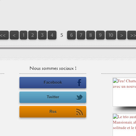
<<
<
1
2
3
4
5
6
7
8
9
10
>
>
Nous sommes sociaux !
Facebook
Twitter
Rss