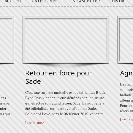
ACCUEIL
CATÉGORIES
NEWSLETTER
CONTACT
Retour en force pour
Agn
Sade
La chan
son troi
C'est une surprise mais elle est de taille. Les Black
ballade
dans
Eyed Peas viennent d'être détrônés par une artiste
album qu
er une
qui effectue son grand retour, Sade. La nouvelle a
Pourtant
rnier
été officialisée, oui le nouvel album de Sade,
réservant
pus qui
Soldier of Love, sorti le 08 février 2010, est entré...
Lire la 
Lire la suite