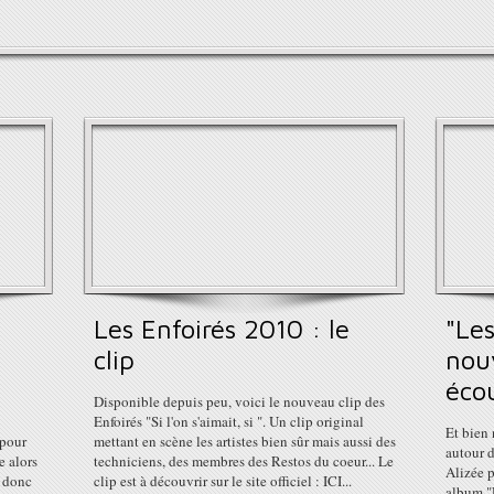
Les Enfoirés 2010 : le
"Les
clip
nou
écou
Disponible depuis peu, voici le nouveau clip des
Enfoirés "Si l'on s'aimait, si ". Un clip original
Et bien
 pour
mettant en scène les artistes bien sûr mais aussi des
autour d
e alors
techniciens, des membres des Restos du coeur... Le
Alizée 
t donc
clip est à découvrir sur le site officiel : ICI...
album "U