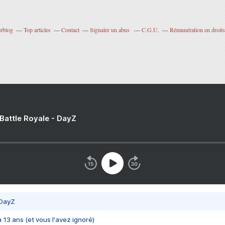
erblog
Top articles
Contact
Signaler un abus
C.G.U.
Rémunération en droits
 Battle Royale - DayZ
 DayZ
 a 13 ans (et vous l'avez ignoré)