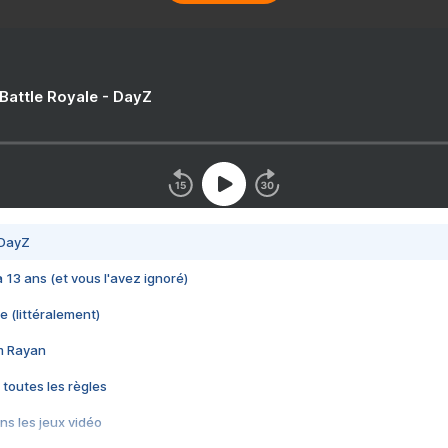
 Battle Royale - DayZ
 DayZ
 a 13 ans (et vous l'avez ignoré)
e (littéralement)
im Rayan
 toutes les règles
s les jeux vidéo