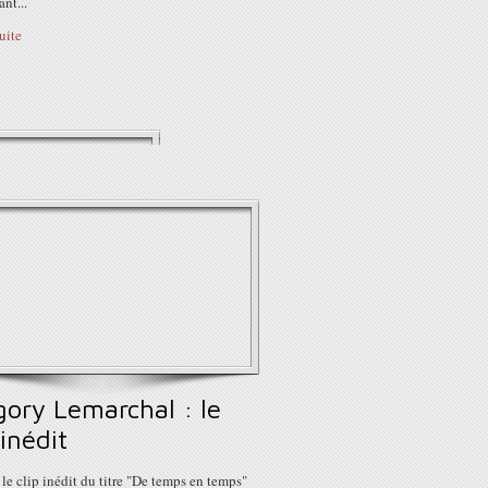
nt...
suite
gory Lemarchal : le
 inédit
 le clip inédit du titre "De temps en temps"