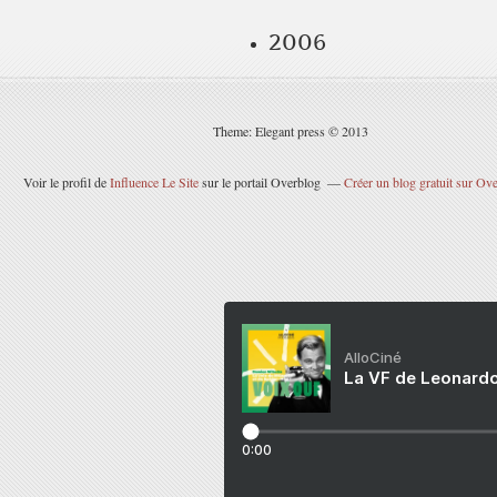
2006
Theme: Elegant press © 2013
Voir le profil de
Influence Le Site
sur le portail Overblog
Créer un blog gratuit sur Ov
AlloCiné
La VF de Leonardo
0:00