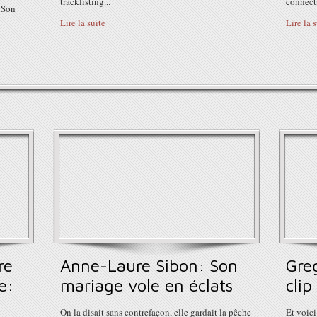
tracklisting...
connecta
. Son
Lire la suite
Lire la 
re
Anne-Laure Sibon: Son
Gre
e:
mariage vole en éclats
clip
On la disait sans contrefaçon, elle gardait la pêche
Et voici