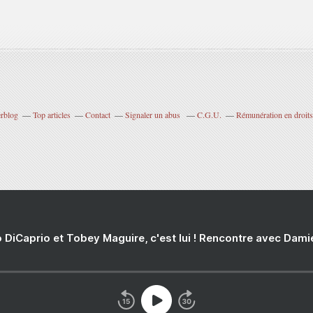
erblog
Top articles
Contact
Signaler un abus
C.G.U.
Rémunération en droits
 DiCaprio et Tobey Maguire, c'est lui ! Rencontre avec Dam