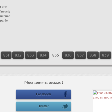
t être
'associe
tuer une
par le
831
832
833
834
835
836
837
838
839
Nous sommes sociaux !
Facebook
Twitter