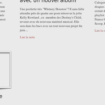
avec un nouvel album
s-
Caloger
lbum
disques
Une pochette très "Whitney Houston"? Il aura fallu
 une
extrait
attendre près de quatre ans pour retrouver la jolie
rnée
playlis
Kelly Rowland , ex -membre des Destiny's Child,
aussi
France 
revenir avec du nouveau matériel musical. Elle
Scoop, R
sera dans les bacs avec un tout nouveau projet fin
juin....
Lire la 
Lire la suite
e