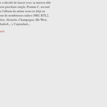
o a décidé de lancer avec sa maison dde
 son prochain single, Pomme C, second
 de l'album du même nom est déjà en
t sur de nombreuses radios (NRJ, RTL2,
bleu, Alouette, Champagne, Hit West,
adio6,...). Cependant,...
suite