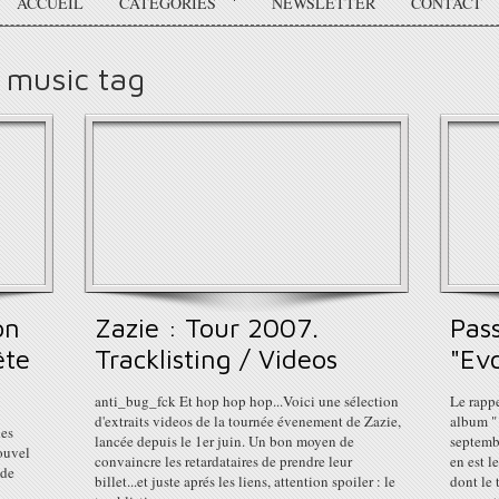
ACCUEIL
CATÉGORIES
NEWSLETTER
CONTACT
 music tag
on
Zazie : Tour 2007.
Pass
ête
Tracklisting / Videos
"Evo
anti_bug_fck Et hop hop hop...Voici une sélection
Le rappe
d'extraits videos de la tournée évenement de Zazie,
album "
nes
lancée depuis le 1er juin. Un bon moyen de
septemb
ouvel
convaincre les retardataires de prendre leur
en est l
 de
billet...et juste aprés les liens, attention spoiler : le
dont le 