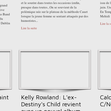
et le sourire dans toutes les occasions (enfin,
issu de 
 grand
presque dans toutes...On se souvient de la
juin. U
live
polémique née sur le plateau de la méthode Cauet
En Temp
ons Band
lorsque la jeune femme se sentant attaquée par des
Mehidi
 du
humoristes...
à Dublin
Lire la 
Lire la suite
aint
Kelly Rowland: L'ex-
Cal
Destiny's Child revient
C/N