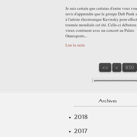
Je suis certain que certains d'entre vous von
ravis d'apprendre que le groupe Daft Punk s
à l'artiste électronique Kavinsky pour effec
tournée mondiale cet été. Celle-ci débutera 
vieux continent avec un concert au Palais
Omnisports...
Lire la suite
800
810
820
<<
<
830
Archives
2018
2017