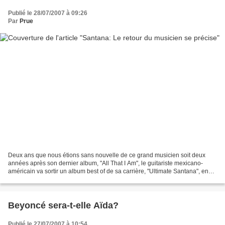
Publié le 28/07/2007 à 09:26
Par
Prue
Deux ans que nous étions sans nouvelle de ce grand musicien soit deux
années après son dernier album, "All That I Am", le guitariste mexicano-
américain va sortir un album best of de sa carrière, "Ultimate Santana", en
octobre prochain. Il vient d'annoncer...
Beyoncé sera-t-elle Aïda?
Publié le 27/07/2007 à 10:54