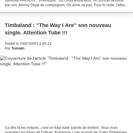
Vanessa PARADIS : "Divinidylle". Un choix audacieux : un portrait dessiné
par son Johnny Depp de compagnon. On aime ou pas. Pour le reste, l'album
sort toujours le 03 septembre...
Timbaland : "The Way I Are" son nouveau
single. Attention Tube !!!
Publié le 24/07/2007 à 06:12
Par
Tomwin
Ce titre là les enfants...c'est un futur tube, parole de tomwin. Vous vous
rappellez les tubes de l'album "Futuresex Love sounds de Justin Timberlake