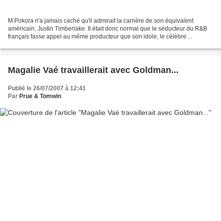
M.Pokora n'a jamais caché qu'il admirait la carrière de son équivalent
américain, Justin Timberlake. Il était donc normal que le séducteur du R&B
français fasse appel au même producteur que son idole, le célèbre
Timbaland. Rappelons-nous que, lors des...
Magalie Vaé travaillerait avec Goldman...
Publié le 26/07/2007 à 12:41
Par
Prue & Tomwin