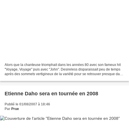
Alors que la chanteuse triomphait dans les années 80 avec son fameux hit
"Voyage, Voyage" puis avec "John". Desireless disparaissait peu de temps
après des sommets vertigineux de la variété pour se retrouver presque dans
l'anonymat...La chanteuse proposait...
Etienne Daho sera en tournée en 2008
Publié le 01/08/2007 à 18:46
Par
Prue