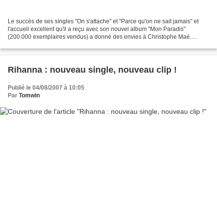
Le succès de ses singles "On s'attache" et "Parce qu'on ne sait jamais" et
l'accueil excellent qu'il a reçu avec son nouvel album "Mon Paradis"
(200.000 exemplaires vendus) a donné des envies à Christophe Maé.
L'heureux chanteur vient donc d'ouvrir son...
Rihanna : nouveau single, nouveau clip !
Publié le 04/08/2007 à 10:05
Par
Tomwin