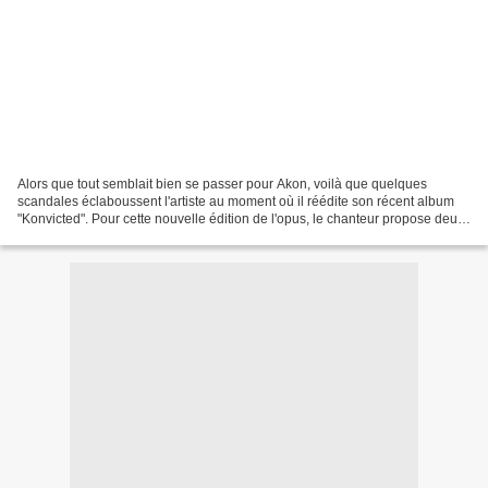
Alors que tout semblait bien se passer pour Akon, voilà que quelques
scandales éclaboussent l'artiste au moment où il réédite son récent album
"Konvicted". Pour cette nouvelle édition de l'opus, le chanteur propose deux
inédits. Le premier titre, Sorry,...