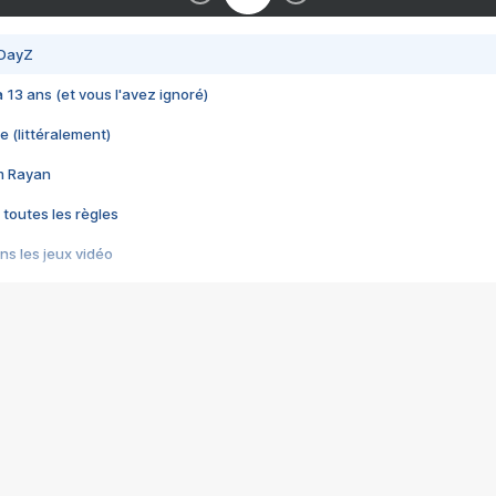
 DayZ
 a 13 ans (et vous l'avez ignoré)
e (littéralement)
im Rayan
 toutes les règles
s les jeux vidéo
us choquant de Rockstar ? - Le scandale BULLY
e plus moche de Steam
du RÊVE tourne au CAUCHEMAR
pendant 8 heures
it… à tort
umiliés par un jeu vidéo