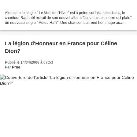
Alors que le single " Le Vent de l'Hiver" est à peine sorti dans les bacs, le
chanteur Raphaël extrait de son nouvel album "Je sais que la terre est plate"
un nouveau single " Adieu Haïti". Une chanson qui rend hommage aux
charmes des îles, sur des sonorités...
La légion d'Honneur en France pour Céline
Dion?
Publié le 14/04/2008 à 07:53
Par
Prue