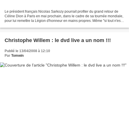
Le président français Nicolas Sarkozy pourrait profiter du grand retour de
Céline Dion à Paris en mai prochain, dans le cadre de sa tournée mondiale,
pour lui remettre la Légion d'honneur en mains propres. Même "si tout n'est
pas encore ficelé" l'affaire...
Christophe Willem : le dvd live a un nom !!!
Publié le 13/04/2008 à 12:10
Par
Tomwin