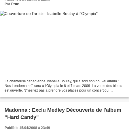
Par
Prue
La chanteuse canadienne, Isabelle Boulay, qui a sorti son nouvel album "
Nos Lendemains", sera à l'Olympia le 6 et 7 mars 2009. La vente des billets
est ouverte. N'hésitez pas à prendre vos places pour un concert qui
s'annonce unique. L'album " Nos Lendemains"...
Madonna : Exclu Medley Découverte de l'album
"Hard Candy"
Publié le 15/04/2008 à 23:49