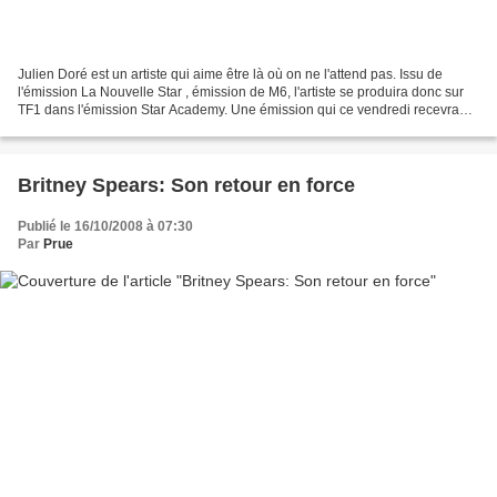
Julien Doré est un artiste qui aime être là où on ne l'attend pas. Issu de
l'émission La Nouvelle Star , émission de M6, l'artiste se produira donc sur
TF1 dans l'émission Star Academy. Une émission qui ce vendredi recevra
également Johnny Hallyday. Si...
Britney Spears: Son retour en force
Publié le 16/10/2008 à 07:30
Par
Prue