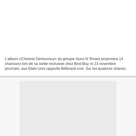
L'album «Chinese Democracy» du groupe Guns N' Roses proposera 14
chansons lors de sa sortie exclusive chez Best Buy, le 23 novembre
prochain, aux Etats-Unis rapporte Billboard.com. Sur les quatorze chansons,
la plupart ont déjà été entendues en concert...