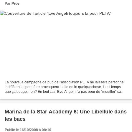
Par
Prue
La nouvelle campagne de pub de l'association PETA ne laissera personne
indifférent et peut-être provoquera-t-elle enfin quelquechose. Il est temps
que ça bouge, non? En tout cas, Eve Angeli n'a pas peur de "mouiller" sa
chemise pour défendre la cause...
Marina de la Star Academy 6: Une Libellule dans
les bacs
Publié le 16/10/2008 à 08:10