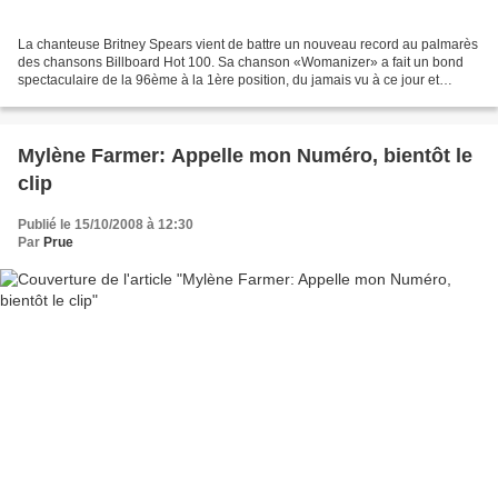
La chanteuse Britney Spears vient de battre un nouveau record au palmarès
des chansons Billboard Hot 100. Sa chanson «Womanizer» a fait un bond
spectaculaire de la 96ème à la 1ère position, du jamais vu à ce jour et
l'exploit méritait bien qu'on en parle....
Mylène Farmer: Appelle mon Numéro, bientôt le
clip
Publié le 15/10/2008 à 12:30
Par
Prue