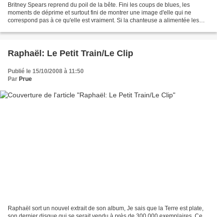
Britney Spears reprend du poil de la bête. Fini les coups de blues, les
moments de déprime et surtout fini de montrer une image d'elle qui ne
correspond pas à ce qu'elle est vraiment. Si la chanteuse a alimentée les
colonnes des magazines à scandales,...
Raphaël: Le Petit Train/Le Clip
Publié le 15/10/2008 à 11:50
Par
Prue
Raphaël sort un nouvel extrait de son album, Je sais que la Terre est plate,
son dernier disque qui se serait vendu à près de 300.000 exemplaires. Ce