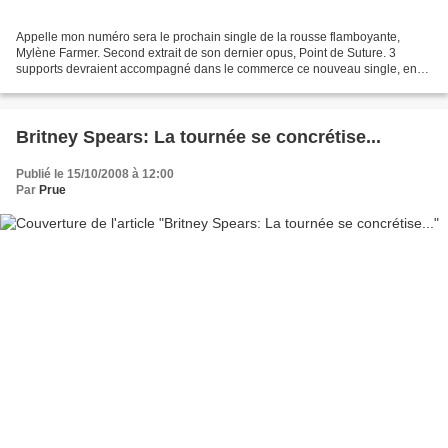
Appelle mon numéro sera le prochain single de la rousse flamboyante,
Mylène Farmer. Second extrait de son dernier opus, Point de Suture. 3
supports devraient accompagné dans le commerce ce nouveau single, en
vente dès le 03 novembre 2008 d'après certains...
Britney Spears: La tournée se concrétise...
Publié le 15/10/2008 à 12:00
Par
Prue