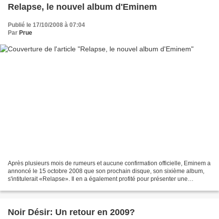
Relapse, le nouvel album d'Eminem
Publié le 17/10/2008 à 07:04
Par
Prue
Après plusieurs mois de rumeurs et aucune confirmation officielle, Eminem a
annoncé le 15 octobre 2008 que son prochain disque, son sixième album,
s'intitulerait «Relapse». Il en a également profité pour présenter une
nouvelle chanson dont le titre est...
Noir Désir: Un retour en 2009?