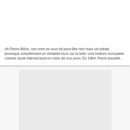
Ah Pierre Billon, son nom ne vous dit peut-être rien mais cet artiste,
provoque actuellement un véritable buzz sur la toile. Une histoire incroyable
comme seule Internet peut en créer de nos jours. En 1984, Pierre travaille
avec l'équipe de l'Idole des...