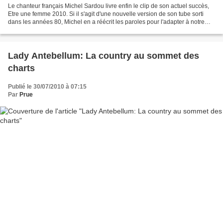
Le chanteur français Michel Sardou livre enfin le clip de son actuel succès,
Etre une femme 2010. Si il s'agit d'une nouvelle version de son tube sorti
dans les années 80, Michel en a réécrit les paroles pour l'adapter à notre
époque. C'est aussi le titre...
Lady Antebellum: La country au sommet des
charts
Publié le 30/07/2010 à 07:15
Par
Prue