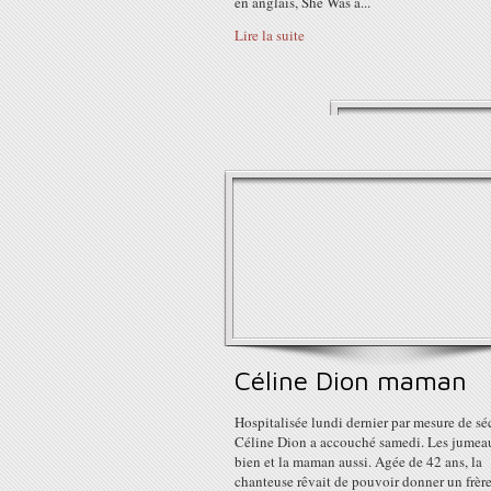
en anglais, She Was a...
Lire la suite
Céline Dion maman
Hospitalisée lundi dernier par mesure de séc
Céline Dion a accouché samedi. Les jumea
bien et la maman aussi. Agée de 42 ans, la
chanteuse rêvait de pouvoir donner un frèr