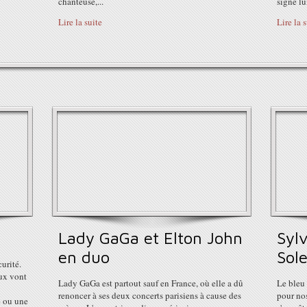
chanteuse,...
signe lu
Lire la suite
Lire la 
Lady GaGa et Elton John
Sylv
en duo
Sole
urité.
ux vont
Lady GaGa est partout sauf en France, où elle a dû
Le bleu 
renoncer à ses deux concerts parisiens à cause des
pour nos
e ou une