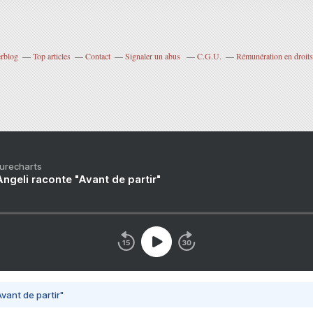
erblog
Top articles
Contact
Signaler un abus
C.G.U.
Rémunération en droits
Purecharts
ngeli raconte "Avant de partir"
vant de partir"