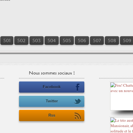
501
502
503
504
505
506
507
508
509
Nous sommes sociaux !
Facebook
Twitter
Rss