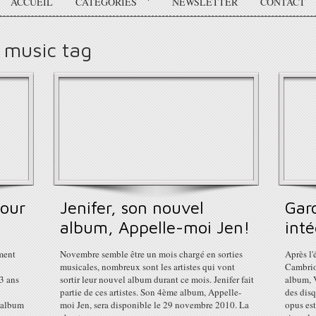
ACCUEIL
CATÉGORIES
NEWSLETTER
CONTACT
 music tag
tour
Jenifer, son nouvel
Gar
album, Appelle-moi Jen!
inté
ment
Novembre semble être un mois chargé en sorties
Après l
musicales, nombreux sont les artistes qui vont
Cambrio
 3 ans
sortir leur nouvel album durant ce mois. Jenifer fait
album, V
partie de ces artistes. Son 4ème album, Appelle-
des dis
 album
moi Jen, sera disponible le 29 novembre 2010. La
opus est