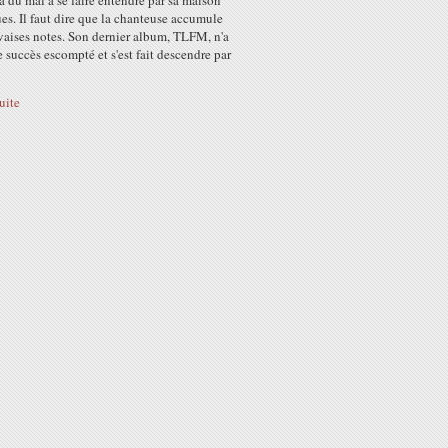
a du mal à se faire entendre par sa maison
es. Il faut dire que la chanteuse accumule
vaises notes. Son dernier album, TLFM, n'a
e succès escompté et s'est fait descendre par
suite