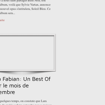
e à nous faire partager Bleu Noir, son
album, voilà que Sylvie Vartan, annonce
nouvel opus s'intitulera, Soleil Bleu. Ce
lbum sera...
suite
a Fabian: Un Best Of
r le mois de
embre
quelques temps, on constate que Lara