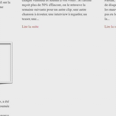
chaque vendredi et soumis à vos votes . Si l'artiste
Fabian, 
l sur la
reçoit plus de 50% d'Encore, on le retrouve la
de disqu
ine
semaine suivante pour un autre clip, une autre
les mau
chanson à écouter, une interview à regarder, un
pas eu l
teaser, une...
la...
Lire la suite
Lire la 
, a été
 tournée
annonce