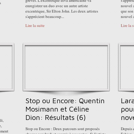
grèves. L'excentrique diva américaine va
s'apprêt
s
enregistrer un duo avec un autre artiste
nouvel 
excentrique, Sir Elton John. Les deux artistes
que son 
s'apprécient beaucoup...
nouvel a
Lire la suite
Lire la 
Stop ou Encore: Quentin
Lar
Mosimann et Céline
pou
Dion: Résultats (6)
nov
di,
e,
Stop ou Encore : Deux parcours sont proposés
Depuis 
gement