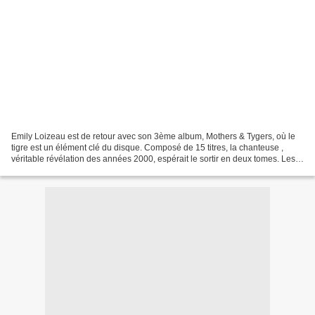
Emily Loizeau est de retour avec son 3ème album, Mothers & Tygers, où le
tigre est un élément clé du disque. Composé de 15 titres, la chanteuse ,
véritable révélation des années 2000, espérait le sortir en deux tomes. Les
deux sorties se seraient suivies...