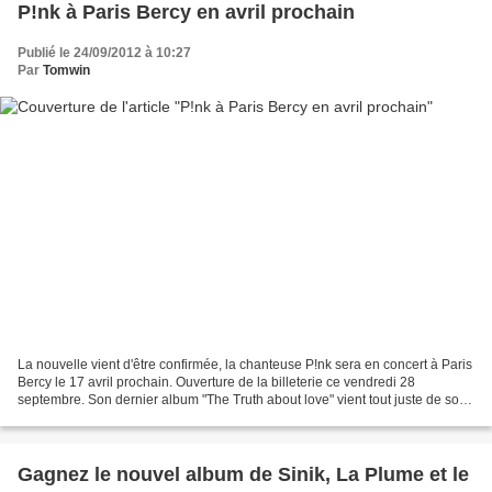
P!nk à Paris Bercy en avril prochain
Publié le 24/09/2012 à 10:27
Par
Tomwin
La nouvelle vient d'être confirmée, la chanteuse P!nk sera en concert à Paris
Bercy le 17 avril prochain. Ouverture de la billeterie ce vendredi 28
septembre. Son dernier album "The Truth about love" vient tout juste de sortir
dans les bacs, lancé par...
Gagnez le nouvel album de Sinik, La Plume et le