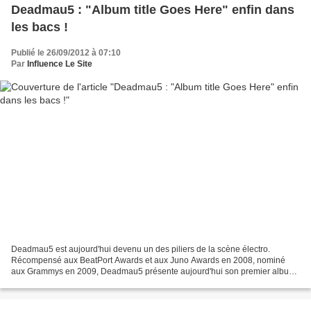
Deadmau5 : "Album title Goes Here" enfin dans
les bacs !
Publié le 26/09/2012 à 07:10
Par
Influence Le Site
Deadmau5 est aujourd'hui devenu un des piliers de la scène électro.
Récompensé aux BeatPort Awards et aux Juno Awards en 2008, nominé
aux Grammys en 2009, Deadmau5 présente aujourd'hui son premier album
studio après deux albums de mix et un nombre impressionnant...