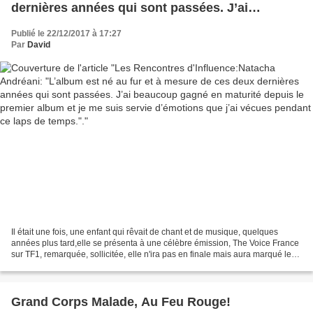
dernières années qui sont passées. J’ai
beaucoup gagné en maturité depuis le premier
Publié le 22/12/2017 à 17:27
album et je me suis servie d’émotions que j’ai
Par
David
vécues pendant ce laps de temps.".
Il était une fois, une enfant qui rêvait de chant et de musique, quelques
années plus tard,elle se présenta à une célèbre émission, The Voice France
sur TF1, remarquée, sollicitée, elle n'ira pas en finale mais aura marqué les
esprits et aura gagné bon...
Grand Corps Malade, Au Feu Rouge!