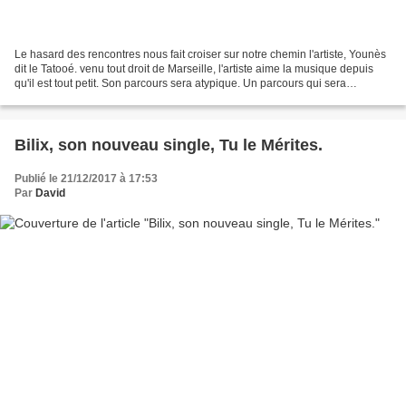
Le hasard des rencontres nous fait croiser sur notre chemin l'artiste, Younès
dit le Tatooé. venu tout droit de Marseille, l'artiste aime la musique depuis
qu'il est tout petit. Son parcours sera atypique. Un parcours qui sera
également lié à un drame...
Bilix, son nouveau single, Tu le Mérites.
Publié le 21/12/2017 à 17:53
Par
David