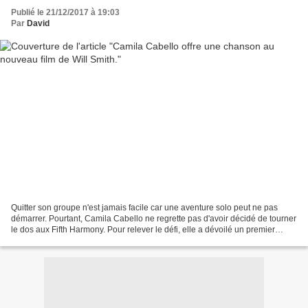
Publié le 21/12/2017 à 19:03
Par
David
Quitter son groupe n'est jamais facile car une aventure solo peut ne pas
démarrer. Pourtant, Camila Cabello ne regrette pas d'avoir décidé de tourner
le dos aux Fifth Harmony. Pour relever le défi, elle a dévoilé un premier
single, Havana, dont elle nous...