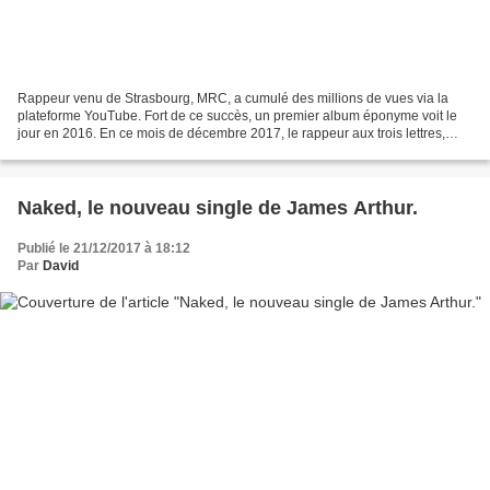
Rappeur venu de Strasbourg, MRC, a cumulé des millions de vues via la
plateforme YouTube. Fort de ce succès, un premier album éponyme voit le
jour en 2016. En ce mois de décembre 2017, le rappeur aux trois lettres,
nous invite à découvrir son nouveau...
Naked, le nouveau single de James Arthur.
Publié le 21/12/2017 à 18:12
Par
David