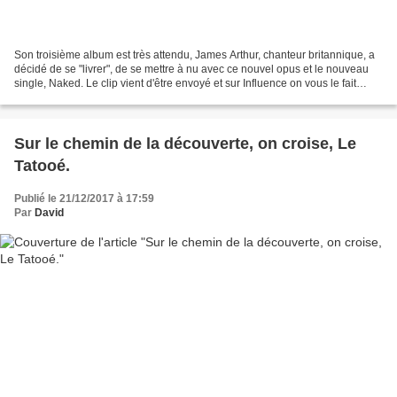
Son troisième album est très attendu, James Arthur, chanteur britannique, a
décidé de se "livrer", de se mettre à nu avec ce nouvel opus et le nouveau
single, Naked. Le clip vient d'être envoyé et sur Influence on vous le fait
découvrir. Watch the new...
Sur le chemin de la découverte, on croise, Le
Tatooé.
Publié le 21/12/2017 à 17:59
Par
David