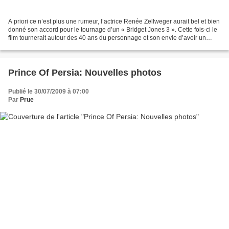
A priori ce n’est plus une rumeur, l’actrice Renée Zellweger aurait bel et bien
donné son accord pour le tournage d’un « Bridget Jones 3 ». Cette fois-ci le
film tournerait autour des 40 ans du personnage et son envie d’avoir un
enfant avant que l’âge...
Prince Of Persia: Nouvelles photos
Publié le 30/07/2009 à 07:00
Par
Prue