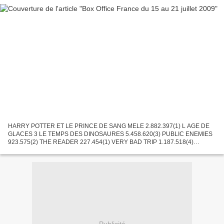
HARRY POTTER ET LE PRINCE DE SANG MELE 2.882.397(1) L AGE DE
GLACES 3 LE TEMPS DES DINOSAURES 5.458.620(3) PUBLIC ENEMIES
923.575(2) THE READER 227.454(1) VERY BAD TRIP 1.187.518(4)
TRANSFORMERS 2: LA REVANCHE 2.093.656(4) LE HERISSON
504.577(3) WHATEVER...