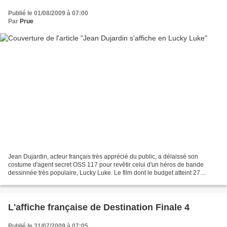
Publié le 01/08/2009 à 07:00
Par
Prue
Jean Dujardin, acteur français très apprécié du public, a délaissé son
costume d'agent secret OSS 117 pour revêtir celui d'un héros de bande
dessinnée très populaire, Lucky Luke. Le film dont le budget atteint 27
millions d'euros est attendu pour le 21...
L'affiche française de Destination Finale 4
Publié le 31/07/2009 à 07:05