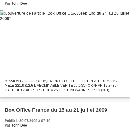
Par
John Doe
MISSION G 32.2 (3JOURS) HARRY POTTER ET LE PRINCE DE SANG
MELE 221.9 (12J) L ABOMINABLE VERITE 27.0(3J) ORPHAN 12.8 (3J)
L’AGE DE GLACES 3 : LE TEMPS DES DINOSAURES 171.3 (26J)
TRANSFORMERS 2 : LA REVANCHE 379.1 (33J) VERY BAD TRIP 247.1
(52J) LA PROPOSITION...
Box Office France du 15 au 21 juillet 2009
Publié le 30/07/2009 à 07:10
Par
John Doe