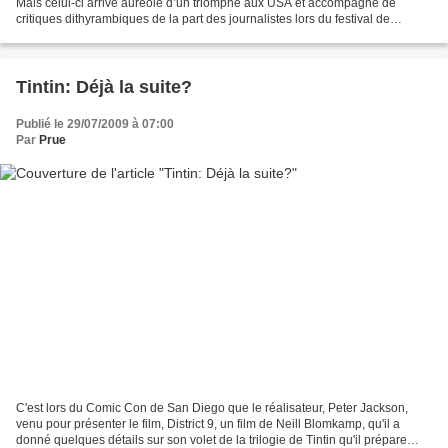
Mais celui-ci arrive auréolé d’un triomphe aux USA et accompagné de
critiques dithyrambiques de la part des journalistes lors du festival de
Cannes. On peut alors s’intéresser de...
Tintin: Déjà la suite?
Publié le 29/07/2009 à 07:00
Par
Prue
C'est lors du Comic Con de San Diego que le réalisateur, Peter Jackson,
venu pour présenter le film, District 9, un film de Neill Blomkamp, qu'il a
donné quelques détails sur son volet de la trilogie de Tintin qu'il prépare