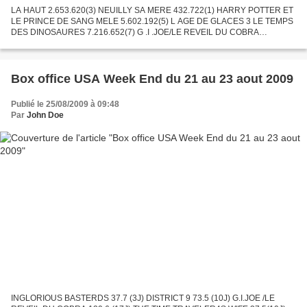
LA HAUT 2.653.620(3) NEUILLY SA MERE 432.722(1) HARRY POTTER ET
LE PRINCE DE SANG MELE 5.602.192(5) L AGE DE GLACES 3 LE TEMPS
DES DINOSAURES 7.216.652(7) G .I .JOE/LE REVEIL DU COBRA
671.655(2) PARTIR 201.242(1) L’ATTAQUE DU METRO 1 2 3 645.811(3)
VERY...
Box office USA Week End du 21 au 23 aout 2009
Publié le 25/08/2009 à 09:48
Par
John Doe
INGLORIOUS BASTERDS 37.7 (3J) DISTRICT 9 73.5 (10J) G.I.JOE /LE