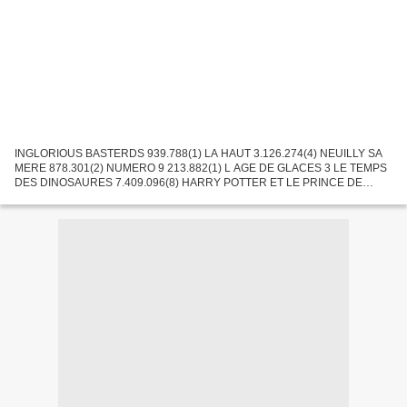
INGLORIOUS BASTERDS 939.788(1) LA HAUT 3.126.274(4) NEUILLY SA
MERE 878.301(2) NUMERO 9 213.882(1) L AGE DE GLACES 3 LE TEMPS
DES DINOSAURES 7.409.096(8) HARRY POTTER ET LE PRINCE DE
SANG MELE 5.791.773(6) PARTIR 339.793(2) G .I .JOE/LE REVEIL DU
COBRA...