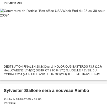
Par
John Doe
DESTINATION FINALE 4 28.3(3Jours) INGLORIOUS BASTERDS 73.7 (10J)
HALLOWEEN2 17.4(3J) DISTRICT 9 90.8 (17J) G.I.JOE /LE REVEIL DU
COBRA 132.4 (24J) JULIE AND JULIA 70.9(24J) THE TIME TRAVELER4S
WIFE 48.2(17J) SHORTS 13.5(10J) HOTEL WOODSTOCK 3.7(3J)
MISSION...
Sylvester Stallone sera à nouveau Rambo
Publié le 01/09/2009 à 07:00
Par
Prue