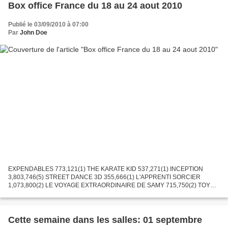
Box office France du 18 au 24 aout 2010
Publié le 03/09/2010 à 07:00
Par
John Doe
EXPENDABLES 773,121(1) THE KARATE KID 537,271(1) INCEPTION
3,803,746(5) STREET DANCE 3D 355,666(1) L'APPRENTI SORCIER
1,073,800(2) LE VOYAGE EXTRAORDINAIRE DE SAMY 715,750(2) TOY
STORY 3 3,708,098(6) CRIME D AMOUR 176,475(1) NIGHT AND DAY
1,618,651(4)...
Cette semaine dans les salles: 01 septembre