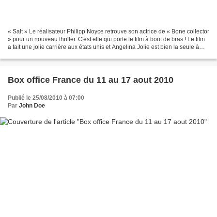
« Salt » Le réalisateur Philipp Noyce retrouve son actrice de « Bone collector
» pour un nouveau thriller. C'est elle qui porte le film à bout de bras ! Le film
a fait une jolie carrière aux états unis et Angelina Jolie est bien la seule à
pouvoir se...
Box office France du 11 au 17 aout 2010
Publié le 25/08/2010 à 07:00
Par
John Doe