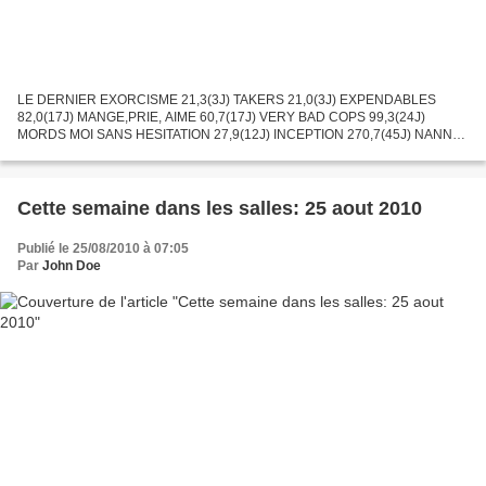
LE DERNIER EXORCISME 21,3(3J) TAKERS 21,0(3J) EXPENDABLES
82,0(17J) MANGE,PRIE, AIME 60,7(17J) VERY BAD COPS 99,3(24J)
MORDS MOI SANS HESITATION 27,9(12J) INCEPTION 270,7(45J) NANNY
MAC PHEE ET LE BIG BANG 17,0(10J) UNE FAMILLE TRES MODERNE
16,5(10J)...
Cette semaine dans les salles: 25 aout 2010
Publié le 25/08/2010 à 07:05
Par
John Doe