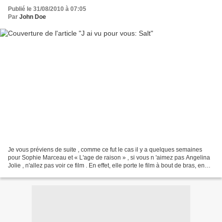
Publié le 31/08/2010 à 07:05
Par
John Doe
Je vous préviens de suite , comme ce fut le cas il y a quelques semaines
pour Sophie Marceau et « L'age de raison » , si vous n 'aimez pas Angelina
Jolie , n'allez pas voir ce film . En effet, elle porte le film à bout de bras, en
étant présente pratiquement...