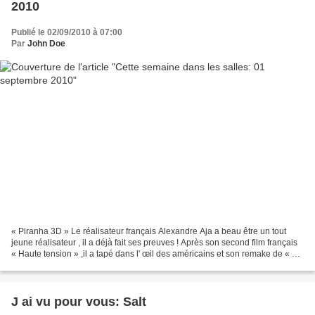
2010
Publié le 02/09/2010 à 07:00
Par
John Doe
« Piranha 3D » Le réalisateur français Alexandre Aja a beau être un tout
jeune réalisateur , il a déjà fait ses preuves ! Après son second film français
« Haute tension » ,il a tapé dans l' œil des américains et son remake de « La
colline a des yeux »...
J ai vu pour vous: Salt