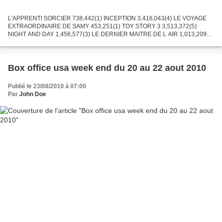
L'APPRENTI SORCIER 738,442(1) INCEPTION 3,416,043(4) LE VOYAGE
EXTRAORDINAIRE DE SAMY 453,251(1) TOY STORY 3 3,513,372(5)
NIGHT AND DAY 1,456,577(3) LE DERNIER MAITRE DE L AIR 1,013,209(3)
SHREK 4, IL ETAIT UNE FIN 4,372,878(7) L'ARBRE 122,440(1) COMME...
Box office usa week end du 20 au 22 aout 2010
Publié le 23/08/2010 à 07:00
Par
John Doe