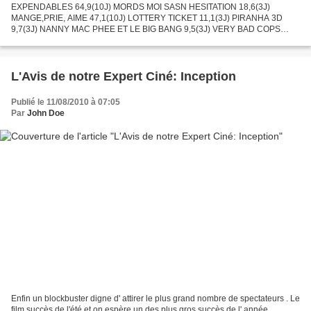
EXPENDABLES 64,9(10J) MORDS MOI SASN HESITATION 18,6(3J)
MANGE,PRIE, AIME 47,1(10J) LOTTERY TICKET 11,1(3J) PIRANHA 3D
9,7(3J) NANNY MAC PHEE ET LE BIG BANG 9,5(3J) VERY BAD COPS
84,5(17J) UNE FAMILLE TRES MODERNE 8,0(3J) INCEPTION 260,1(38J)
MOI , MOCHE...
L'Avis de notre Expert Ciné: Inception
Publié le 11/08/2010 à 07:05
Par
John Doe
Enfin un blockbuster digne d' attirer le plus grand nombre de spectateurs . Le
film succès de l'été et on espère un des plus gros succès de l' année .