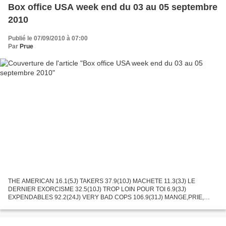
Box office USA week end du 03 au 05 septembre
2010
Publié le 07/09/2010 à 07:00
Par
Prue
THE AMERICAN 16.1(5J) TAKERS 37.9(10J) MACHETE 11.3(3J) LE
DERNIER EXORCISME 32.5(10J) TROP LOIN POUR TOI 6.9(3J)
EXPENDABLES 92.2(24J) VERY BAD COPS 106.9(31J) MANGE,PRIE,
AIME 69.0(24J) INCEPTION 2770,1(52J) NANNY MAC PHEE ET LE BIG
BANG 22.4(17J) Les...