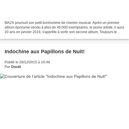
MA2X poursuit son petit bonhomme de chemin musical. Après un premier
album éponyme vendu à plus de 40.000 exemplaires, le jeune artiste, il aura
20 ans en janvier 2016, s'apprête à sortir son second album, Toujours le
même. Ce disque signé sur le label...
Indochine aux Papillons de Nuit!
Publié le 28/12/2015 à 10:46
Par
David