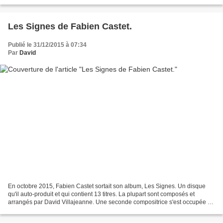
plusieurs titres, Oh Man, Je...
Les Signes de Fabien Castet.
Publié le 31/12/2015 à 07:34
Par
David
En octobre 2015, Fabien Castet sortait son album, Les Signes. Un disque
qu'il auto-produit et qui contient 13 titres. La plupart sont composés et
arrangés par David Villajeanne. Une seconde compositrice s'est occupée de
3 titres, Véronique St Germain....