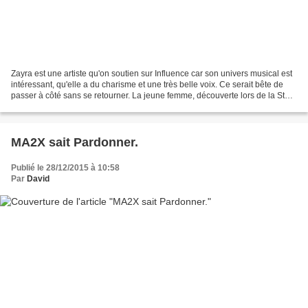
Zayra est une artiste qu'on soutien sur Influence car son univers musical est
intéressant, qu'elle a du charisme et une très belle voix. Ce serait bête de
passer à côté sans se retourner. La jeune femme, découverte lors de la Star
Academy made in NRJ...
MA2X sait Pardonner.
Publié le 28/12/2015 à 10:58
Par
David