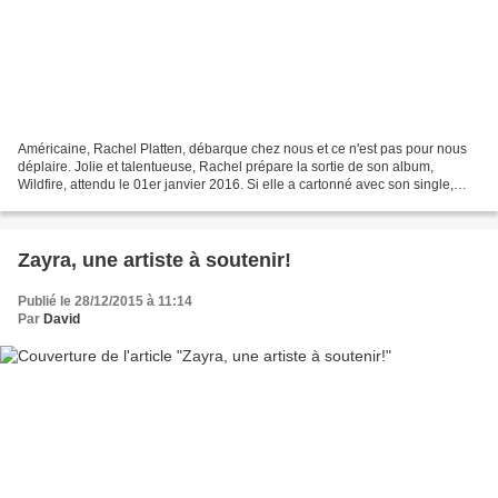
Américaine, Rachel Platten, débarque chez nous et ce n'est pas pour nous
déplaire. Jolie et talentueuse, Rachel prépare la sortie de son album,
Wildfire, attendu le 01er janvier 2016. Si elle a cartonné avec son single,
Fight Song, son second single,...
Zayra, une artiste à soutenir!
Publié le 28/12/2015 à 11:14
Par
David