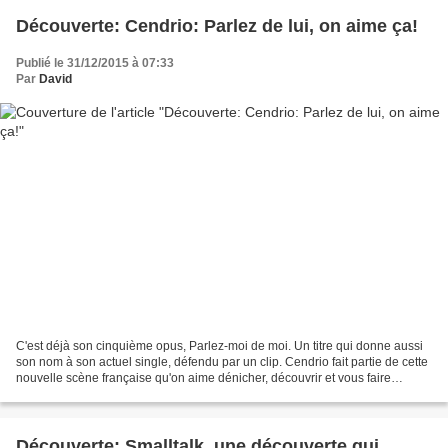
Découverte: Cendrio: Parlez de lui, on aime ça!
Publié le 31/12/2015 à 07:33
Par
David
C'est déjà son cinquième opus, Parlez-moi de moi. Un titre qui donne aussi
son nom à son actuel single, défendu par un clip. Cendrio fait partie de cette
nouvelle scène française qu'on aime dénicher, découvrir et vous faire
découvrir sur Influence. Il...
Découverte: Smalltalk, une découverte qui