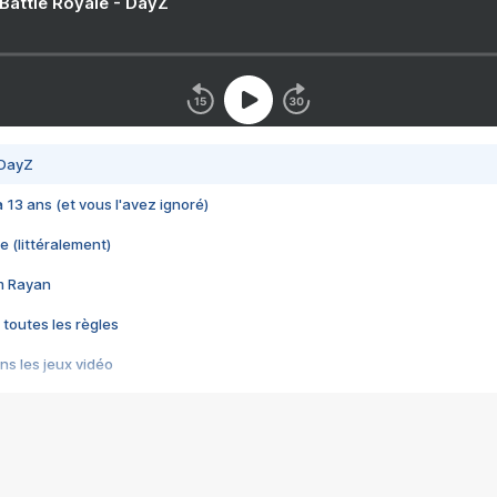
 Battle Royale - DayZ
 DayZ
 a 13 ans (et vous l'avez ignoré)
e (littéralement)
im Rayan
 toutes les règles
s les jeux vidéo
us choquant de Rockstar ? - Le scandale BULLY
e plus moche de Steam
du RÊVE tourne au CAUCHEMAR