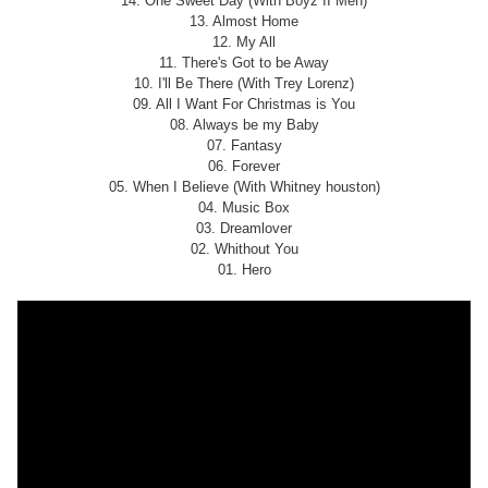
14. One Sweet Day (With Boyz II Men)
13. Almost Home
12. My All
11. There's Got to be Away
10. I'll Be There (With Trey Lorenz)
09. All I Want For Christmas is You
08. Always be my Baby
07. Fantasy
06. Forever
05. When I Believe (With Whitney houston)
04. Music Box
03. Dreamlover
02. Whithout You
01. Hero