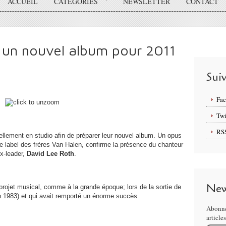
ACCUEIL
CATÉGORIES
NEWSLETTER
CONTACT
 un nouvel album pour 2011
Sui
Fa
Twi
RS
uellement en studio afin de préparer leur nouvel album. Un opus
le label des frères Van Halen, confirme la présence du chanteur
ex-leader,
David Lee Roth
.
New
 projet musical, comme à la grande époque; lors de la sortie de
n 1983) et qui avait remporté un énorme succès.
Abonne
article