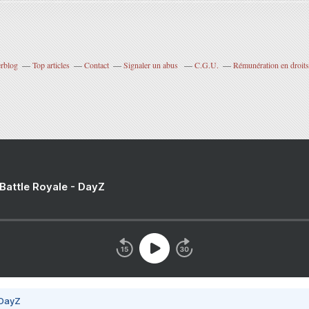
erblog
Top articles
Contact
Signaler un abus
C.G.U.
Rémunération en droits
 Battle Royale - DayZ
 DayZ