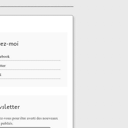
vez-moi
cebook
tter
S
sletter
z-vous pour être averti des nouveaux
s publiés.