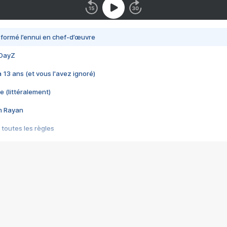
nsformé l’ennui en chef-d’œuvre
 DayZ
 a 13 ans (et vous l'avez ignoré)
e (littéralement)
im Rayan
 toutes les règles
s les jeux vidéo
us choquant de Rockstar ? - Le scandale BULLY
e plus moche de Steam
du RÊVE tourne au CAUCHEMAR
pendant 8 heures