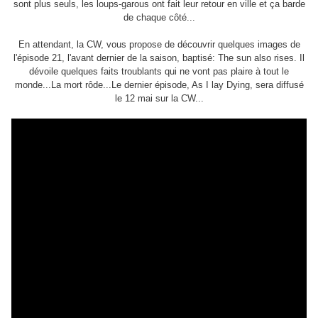
sont plus seuls, les loups-garous ont fait leur retour en ville et ça barde
de chaque côté...
En attendant, la CW, vous propose de découvrir quelques images de
l'épisode 21, l'avant dernier de la saison, baptisé: The sun also rises. Il
dévoile quelques faits troublants qui ne vont pas plaire à tout le
monde...La mort rôde...Le dernier épisode, As I lay Dying, sera diffusé
le 12 mai sur la CW...