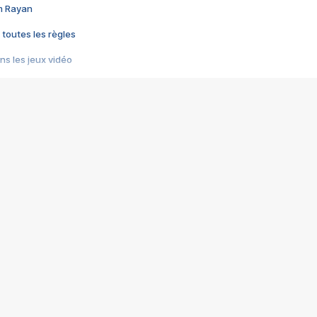
im Rayan
 toutes les règles
s les jeux vidéo
us choquant de Rockstar ? - Le scandale BULLY
e plus moche de Steam
du RÊVE tourne au CAUCHEMAR
pendant 8 heures
it… à tort
umiliés par un jeu vidéo
ire - Final Fantasy 8
ti un empire - Age of Empires
story DOFUS
tard, il crée l'un des pires jeux de tous les temps, MindsEye.