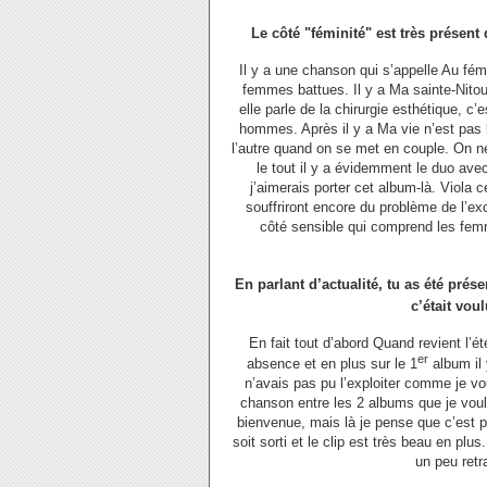
Le côté "féminité" est très présent
Il y a une chanson qui s’appelle Au fémin
femmes battues. Il y a Ma sainte-Nitouc
elle parle de la chirurgie esthétique, c’
hommes. Après il y a Ma vie n’est pas l
l’autre quand on se met en couple. On ne 
le tout il y a évidemment le duo ave
j’aimerais porter cet album-là. Viola c
souffriront encore du problème de l’ex
côté sensible qui comprend les femm
En parlant d’actualité, tu as été prés
c’était vou
En fait tout d’abord Quand revient l’ét
er
absence et en plus sur le 1
album il 
n’avais pas pu l’exploiter comme je vou
chanson entre les 2 albums que je voula
bienvenue, mais là je pense que c’est plu
soit sorti et le clip est très beau en plu
un peu retr