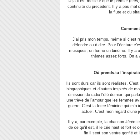
Déjà il est meilleur que le premier (rir
continuité du précédent. Il y a pas ma
la flute et du si
Comment a
J’ai pris mon temps, même si c’est rel
défendre ou à dire. Pour l’écriture c’
musiques, on forme un binôme. Il y a un
thèmes assez forts. On a v
Où prends-tu l’inspirati
Ils sont durs car ils sont réalistes. C’es
biographiques et d’autres inspirés de mo
émission de radio l’été dernier qui parl
une trève de l’amour que les femmes avai
guerre. C’est la force féminine qui m’a 
actuel. C’est mon regard d’une j
Il y a, par exemple, la chanson Jérémie 
de ce qu’il est, il le crie haut et fort et
fin il sent son ventre gonflé et 