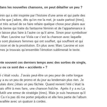
 dans les nouvelles chansons, on peut détailler un peu ?
in qui a été inspirée par l’histoire d’une amie et qui parle des
he que j’adore, dès qu’on me la met, je saute partout (rires),
est très actuel de se faire refaire quelque chose pour plaire aux
a tienne qui traite du fantasme féminin et de l’appartenance à
laisse plus faire à l’autre ce qu’il aime. Sinon pour symboliser
c Marc Lavoine sur Viola car c’est la chanson avec laquelle
e sont plusieurs femmes qui ont souffert, qui souffrent et qui
cision et de la prostitution. En plus avec Marc Lavoine et son
es je trouvais qu’ensemble l’émotion sublimerait le texte.
ente souvent ces derniers temps avec des sorties de single,
lu ou ce sont des « accidents » ?
é c’était voulu. J’avais peut-être un peu peur de cette longue
y a eu un peu de promo et du jour au lendemain plus rien. Je
lais donc j’étais un peu fâchée. Quand revient l’été c’était la
is offrir à mes fans, une chanson fraîche. Après il y a eu La
tôt une erreur de stratégie (rires). Mais je suis heureuse qu’il
s. Ca n’a pas dû me porter préjudice et elle fera partie de l’album
availlée avec un quatuor à cordes.