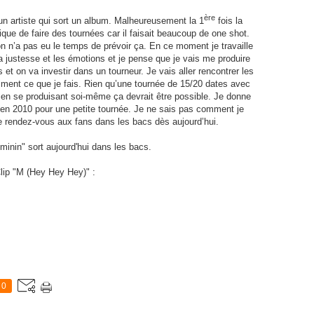
ère
un artiste qui sort un album. Malheureusement la 1
fois la
ique de faire des tournées car il faisait beaucoup de one shot.
on n’a pas eu le temps de prévoir ça. En ce moment je travaille
la justesse et les émotions et je pense que je vais me produire
 on va investir dans un tourneur. Je vais aller rencontrer les
iment ce que je fais. Rien qu’une tournée de 15/20 dates avec
t en se produisant soi-même ça devrait être possible. Je donne
n 2010 pour une petite tournée. Je ne sais pas comment je
nne rendez-vous aux fans dans les bacs dès aujourd’hui.
inin" sort aujourd'hui dans les bacs.
lip "M (Hey Hey Hey)" :
0