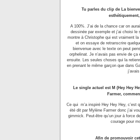
Tu parles du clip de La bienve
esthétiquement,
A 100%. J’ai de la chance car on aurait
dessinée par exemple et j’ai choisi le 
montre à Christophe qui est vraiment la
et on essaye de retranscrire quelqu
bienvenue avec le texte on peut pens
orphelinat. Je n’avais pas envie de ça e
ensuite. Les seules choses qui la retienne
en prenant le même garçon que dans Gabri
j’avais
Le single actuel est M (Hey Hey H
Farmer, comment 
Ce qui m’a inspiré Hey Hey Hey, c’est qu
été dit par Mylène Farmer donc j’ai vo
gimmick. Peut-être qu’un jour à force 
courage pour mon
Afin de promouvoir cet