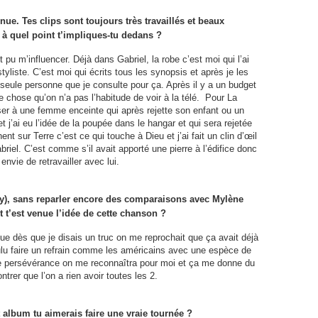
nue. Tes clips sont toujours très travaillés et beaux
 à quel point t’impliques-tu dedans ?
 pu m’influencer. Déjà dans Gabriel, la robe c’est moi qui l’ai
styliste. C’est moi qui écrits tous les synopsis et après je les
 seule personne que je consulte pour ça. Après il y a un budget
e chose qu’on n’a pas l’habitude de voir à la télé. Pour La
er à une femme enceinte qui après rejette son enfant ou un
t j’ai eu l’idée de la poupée dans le hangar et qui sera rejetée
nt sur Terre c’est ce qui touche à Dieu et j’ai fait un clin d’œil
el. C’est comme s’il avait apporté une pierre à l’édifice donc
 envie de retravailler avec lui.
ey), sans reparler encore des comparaisons avec Mylène
t’est venue l’idée de cette chanson ?
e dès que je disais un truc on me reprochait que ça avait déjà
ulu faire un refrain comme les américains avec une espèce de
de persévérance on me reconnaîtra pour moi et ça me donne du
trer que l’on a rien avoir toutes les 2.
 album tu aimerais faire une vraie tournée ?