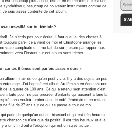
es). Il est beaucoup plus abouti, osé et en même temps c’est une
Email
l de synthétiseur, beaucoup de nouveaux instruments comme de
tar. Je suis assez contente de cet album.
s-tu travaillé sur Au féminin?
atif. Je n’écris pas pour écrire, il faut que j’ai des choses à
est toujours pareil cela vient de moi et Christophe arrange les
e vraie complicité et il me fait du sur-mesure par rapport aux
raiment vécu l’instant sur cet album sans tricher.
on car tes thèmes sont parfois assez « durs »
t un album miroir de ce qu’on peut vivre. Il y a des sujets un peu
n entourage. J’ai baptisé cet album Au féminin en écoutant une
ait de la guerre de 100 ans. Ce qui a retenu mon attention c’est
ent faite pour ne pas procréer d’enfants qui auraient à faire la
inspiré sans vouloir tomber dans le coté féministe et en restant
eune fille de 27 ans sur ce qui se passe autour de moi.
qui parle de quelqu’un qui est bisexuel et qui est très heureux
 cette chanson ce n’est que du positif. Il est très heureux et à la
il y a un clin d’œil à l’adoption qui est un sujet actuel.