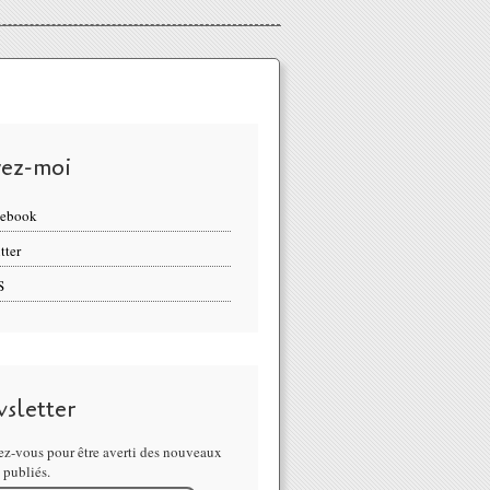
vez-moi
cebook
tter
S
sletter
z-vous pour être averti des nouveaux
s publiés.