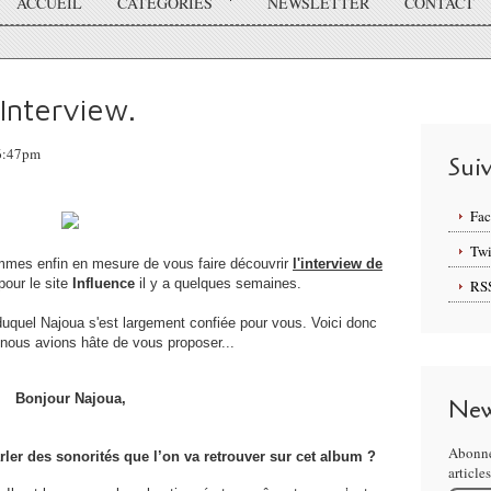
ACCUEIL
CATÉGORIES
NEWSLETTER
CONTACT
Interview.
16:47pm
Sui
Fa
Twi
mmes enfin en mesure de vous faire découvrir
l'interview de
pour le site
Influence
il y a quelques semaines.
RS
duquel Najoua s'est largement confiée pour vous. Voici donc
e nous avions hâte de vous proposer...
Bonjour Najoua,
New
Abonne
er des sonorités que l’on va retrouver sur cet album ?
article