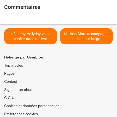
Commentaires
< Johnny Hallyday va se
Melissa Mars accompagne
confier dans un livre
le chanteur belge,
autobiographique
Dogwalker, sur le titre,
Weekend Love >
Hébergé par Overblog
Top articles
Pages
Contact
Signaler un abus
C.G.U.
Cookies et données personnelles
Préférences cookies