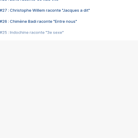
#27 : Christophe Willem raconte "Jacques a dit"
#26 : Chimène Badi raconte "Entre nous"
#25 : Indochine raconte "3e sexe"
#24 : Zaho raconte "C'est chelou"
#23 : Patrick Bruel raconte "Au café des délices"
#22 : Kyo raconte "Le chemin"
#21 : Nolwenn Leroy raconte "Cassé"
#20 : Patrick Hernandez raconte "Born to be alive"
#19 : Lorie raconte "Près de moi"
#18 : Michael Jones raconte "A nos actes manqués" (avec Jean-Jacque
#17 : Khaled raconte "Aïcha"
#16 : Corneille raconte "Parce qu'on vient de loin"