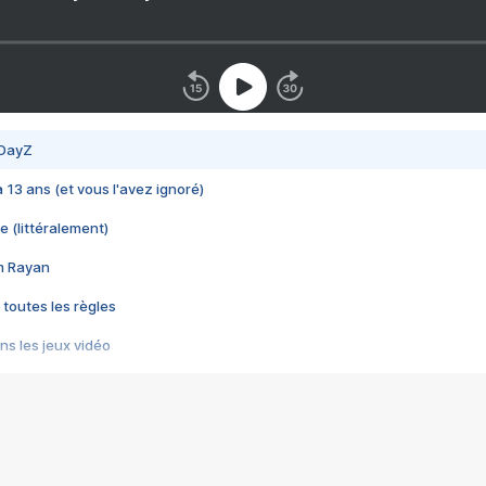
 DayZ
 a 13 ans (et vous l'avez ignoré)
e (littéralement)
im Rayan
 toutes les règles
s les jeux vidéo
us choquant de Rockstar ? - Le scandale BULLY
e plus moche de Steam
du RÊVE tourne au CAUCHEMAR