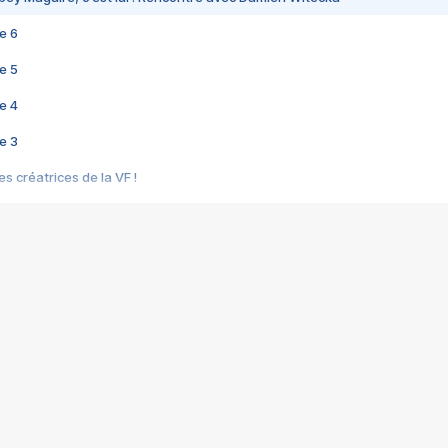
e 6
e 5
e 4
e 3
s créatrices de la VF !
e 2
e 1
e Mektoub My Love arrive enfin ! Rencontre avec Shaïn Boumedine et Sal
i : après Toni en famille
elle réalise le bouleversant Dites lui que je l'aime
ais ! Rencontre autour de Vie privée de Rebecca Zlotowski
 de Marguerite, Grave... Rencontre avec Ella Rumpf