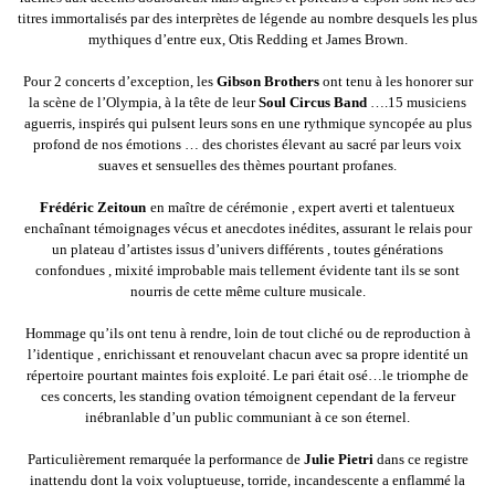
titres immortalisés par des interprètes de légende au nombre desquels les plus
mythiques d’entre eux, Otis Redding et James Brown.
Pour 2 concerts d’exception, les
Gibson Brothers
ont tenu à les honorer sur
la scène de l’Olympia, à la tête de leur
Soul Circus Band
….15 musiciens
aguerris, inspirés qui pulsent leurs sons en une rythmique syncopée au plus
profond de nos émotions … des choristes élevant au sacré par leurs voix
suaves et sensuelles des thèmes pourtant profanes.
Frédéric Zeitoun
en maître de cérémonie , expert averti et talentueux
enchaînant témoignages vécus et anecdotes inédites, assurant le relais pour
un plateau d’artistes issus d’univers différents , toutes générations
confondues , mixité improbable mais tellement évidente tant ils se sont
nourris de cette même culture musicale.
Hommage qu’ils ont tenu à rendre, loin de tout cliché ou de reproduction à
l’identique , enrichissant et renouvelant chacun avec sa propre identité un
répertoire pourtant maintes fois exploité. Le pari était osé…le triomphe de
ces concerts, les standing ovation témoignent cependant de la ferveur
inébranlable d’un public communiant à ce son éternel.
Particulièrement remarquée la performance de
Julie Pietri
dans ce registre
inattendu dont la voix voluptueuse, torride, incandescente a enflammé la