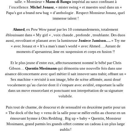
salle. « Monsieur «
Manu di Bango
impérial au saxo confinant à
l’excellence.
Michel Jonasz
, « mister swing « et maestro soul dans un «
Papa’s got a brand new bag
« d’anthologie . Respect Monsieur Jonasz, quel
immense talent !
Ahmed
, ex Pow Wow passé par les 10 commandements, totalement
éblouissant dans « My girl « , voix chaude , profonde , troublante. Des duos
aussi, envoûtant et planant avec la lumineuse
Joniece Jamison….
» Try me
« avec Jonasz et « It’s a man’s man’s world « avec Ahmed….Autant de
moments d’apesanteur, âme en
suspension et corps en fusion !!
Et le plus jeune d’entre eux, affectueusement nommé le bébé par Chris
Gibson…
Quentin Mosimann
qui démontra une nouvelle fois dans une
aisance déconcertante avec quel métier il sait innover sans trahir, offrant un «
Sex machine « revisité à son image, bête de scène affirmée, aussi doué
vocalement qu’au clavier dont il s’empare avec avidité, emportant la salle
dans un move ensorcelant et ponctuant son interprétation de sa signature
volubile.
Puis tout de charme, de douceur et de sensualité en deuxième partie pour un
« The dock of the bay « venu de la salle pour se mêler enfin au choeur en un
émouvant hymne à Otis Redding . Big up « baby « Quentin, Monsieur
Mosimann, grand parmis les grands offert comme un cadeau à un plus large
public!