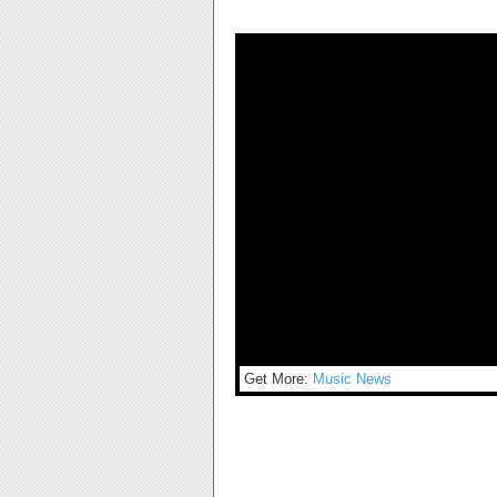
Get More:
Music News