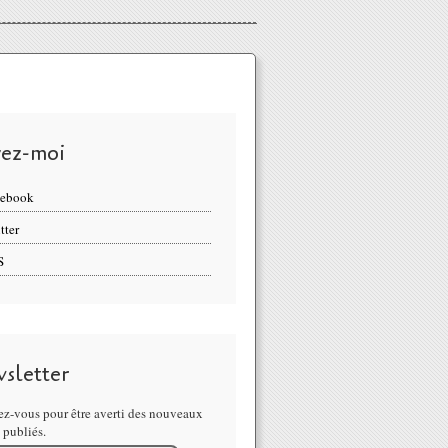
vez-moi
cebook
tter
S
sletter
z-vous pour être averti des nouveaux
s publiés.