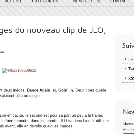
ACCUEIL
CATÉGORIES
NEWSLETTER
CONTACT
ges du nouveau clip de JLO,
Sui
5am
Fa
Twi
RS
nt deux inédits,
Dance Again
, et,
Goin' In
. Deux titres qu'elle
xploitent déjà en single.
New
on efficacité, le second est pour sa part un peu à la traîne.
 le faire remonter dans les charts. JLO va donc bientôt diffuser
Abonne
is avant, elle en dévoile quelques images.
article