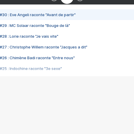
#30 : Eve Angeli raconte "Avant de partir"
#29 : MC Solaar raconte "Bouge de là"
28 : Lorie raconte "Je vais vite"
#27 : Christophe Willem raconte "Jacques a dit"
#26 : Chimène Badi raconte "Entre nous"
#25 : Indochine raconte "3e sexe"
#24 : Zaho raconte "C'est chelou"
#23 : Patrick Bruel raconte "Au café des délices"
#22 : Kyo raconte "Le chemin"
#21 : Nolwenn Leroy raconte "Cassé"
#20 : Patrick Hernandez raconte "Born to be alive"
#19 : Lorie raconte "Près de moi"