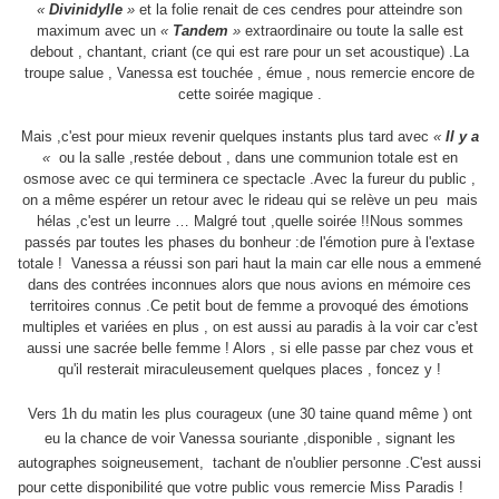
«
Divinidylle
»
et la folie renait de ces cendres pour atteindre son
maximum avec un
«
Tandem
»
extraordinaire ou toute la salle est
debout , chantant, criant (ce qui est rare pour un set acoustique) .La
troupe salue , Vanessa est touchée , émue , nous remercie encore de
cette soirée magique .
Mais ,c'est pour mieux revenir quelques instants plus tard avec
«
Il y a
«
ou la salle ,restée debout , dans une communion totale est en
osmose avec ce qui terminera ce spectacle .Avec la fureur du public ,
on a même espérer un retour avec le rideau qui se relève un peu
mais
hélas ,c'est un leurre … Malgré tout ,quelle soirée !!Nous sommes
passés par toutes les phases du bonheur :de l'émotion pure à l'extase
totale !
Vanessa a réussi son pari haut la main car elle nous a emmené
dans des contrées inconnues alors que nous avions en mémoire ces
territoires connus .Ce petit bout de femme a provoqué des émotions
multiples et variées en plus , on est aussi au paradis à la voir car c'est
aussi une sacrée belle femme ! Alors , si elle passe par chez vous et
qu'il resterait miraculeusement quelques places , foncez y !
Vers 1h du matin les plus courageux (une 30 taine quand même ) ont
eu la chance de voir Vanessa souriante ,disponible , signant les
autographes soigneusement,
tachant de n'oublier personne .C'est aussi
pour cette disponibilité que votre public vous remercie Miss Paradis !