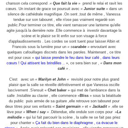
chanson cela correspond .
«
Que fait la vie
»
prend le relai et ravit les
cœurs. Un instant de grace se poursuit avec
«
Junior suite
»
dans un
silence de cathédrale magnifique .On sent ,tout de même , Vanessa
tendue sur son tabouret , elle n'ose pas vraiment regardé son
public.Pour terminer ce titre, elle vient ramasser une lanterne qu'elle
agite jusqu'à la dernière note .Elle commence à
investir davantage la
scène et le plaisir se lit enfin sur son visage à force
d'applaudissements . Les cordes se sont tuent pour laisser Albin et
Francois sous la lumière pour un
« s
carabée
»
envoutant avec
quelques cafouillages discrets dans les paroles. Maintenant , ce titre
est pour ceux «
qui laisse prendre le feu dans leur café , dans leurs
cœurs ! Qui attisent les brindilles ..
», ce sera bien sur ,
«
Dans mon
café
»
.
C'est avec un
«
Marilyn et John
«
revisité pour notre plus grand
plaisir que la salle se réveille définitivement et que Vanessa oscille
lascivement .S'ensuit «
Chet baker
» qui met de l'ambiance dans la
salle .Installée au clavier , elle commence «
Bliss
» sous la béatitude
du public
puis armée de sa guitare ,elle retrouve son tabouret pour
deux titres pour ses enfants
«
Saint germain
»
et
«
Jackadit
»
.elle se
lève pour
«
When i say
»
.Détendue, elle ondule son corps pour
»
La
mélodie
»
qui lui fait parcourir la scène , la salle ne se fait pas priez
pour chanter «
Ça fait du bien dans le diaphragme , ca évacue le