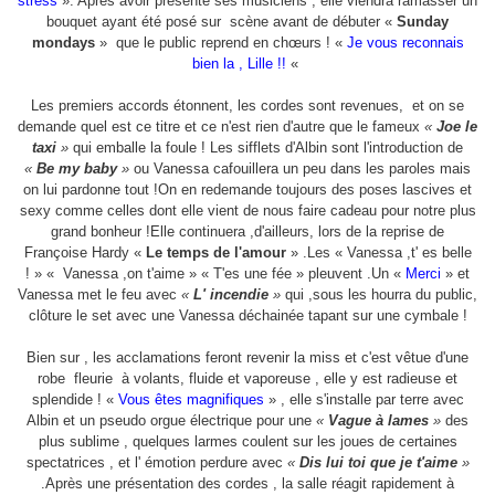
stress
». Après avoir présenté ses musiciens , elle viendra ramasser un
bouquet ayant été posé sur
scène avant de débuter «
Sunday
mondays
»
que le public reprend en chœurs ! «
Je vous reconnais
bien la , Lille !!
«
Les premiers accords étonnent, les cordes sont revenues,
et on se
demande quel est ce titre et ce n'est rien d'autre que le fameux
«
Joe le
taxi
»
qui emballe la foule ! Les sifflets d'Albin sont l'introduction de
«
Be my baby
»
ou Vanessa cafouillera un peu dans les paroles mais
on lui pardonne tout !On en redemande toujours des poses lascives et
sexy comme celles dont elle vient de nous faire cadeau pour notre plus
grand bonheur !Elle continuera ,d'ailleurs, lors de la reprise de
Françoise Hardy «
Le temps de l'amour
» .Les « Vanessa ,t' es belle
! » « Vanessa ,on t'aime » « T'es une fée » pleuvent .Un «
Merci
» et
Vanessa met le feu avec
«
L' incendie
»
qui ,sous les hourra du public,
clôture le set avec une Vanessa déchainée tapant sur une cymbale !
Bien sur , les acclamations feront revenir la miss et c'est vêtue d'une
robe
fleurie
à volants, fluide et vaporeuse , elle y est radieuse et
splendide ! «
Vous êtes magnifiques
» , elle s'installe par terre avec
Albin et un pseudo orgue électrique pour une
«
Vague à lames
»
des
plus sublime , quelques larmes coulent sur les joues de certaines
spectatrices , et l' émotion perdure avec
«
Dis lui toi que je t'aime
»
.Après une présentation des cordes , la salle réagit rapidement à