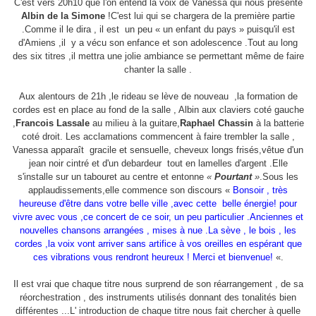
C'est vers 20h10 que l'on entend la voix de Vanessa qui nous présente
Albin de la Simone
!C'est lui qui se chargera de la première partie
.Comme il le dira , il est
un peu « un enfant du pays » puisqu'il est
d'Amiens ,il
y a vécu son enfance et son adolescence .Tout au long
des six titres ,il mettra une jolie ambiance se permettant même de faire
chanter la salle .
Aux alentours de 21h ,le rideau se lève de nouveau
,la formation de
cordes est en place au fond de la salle , Albin aux claviers coté gauche
,
Francois Lassale
au milieu à la guitare,
Raphael Chassin
à la batterie
coté droit. Les acclamations commencent à faire trembler la salle ,
Vanessa apparaît
gracile et sensuelle, cheveux longs frisés,vêtue d'un
jean noir cintré et d'un debardeur
tout en lamelles d'argent .Elle
s'installe sur un tabouret au centre et entonne
«
Pourtant
»
.Sous les
applaudissements,elle commence son discours «
Bonsoir , très
heureuse d'être dans votre belle ville ,avec cette
belle énergie! pour
vivre avec vous ,ce concert de ce soir, un peu particulier .Anciennes et
nouvelles chansons arrangées , mises à nue .La sève , le bois , les
cordes ,la voix vont arriver sans artifice à vos oreilles en espérant que
ces vibrations vous rendront heureux ! Merci et bienvenue!
«.
Il est vrai que chaque titre nous surprend de son réarrangement , de sa
réorchestration , des instruments utilisés donnant des tonalités bien
différentes ...L' introduction de chaque titre nous fait chercher à quelle