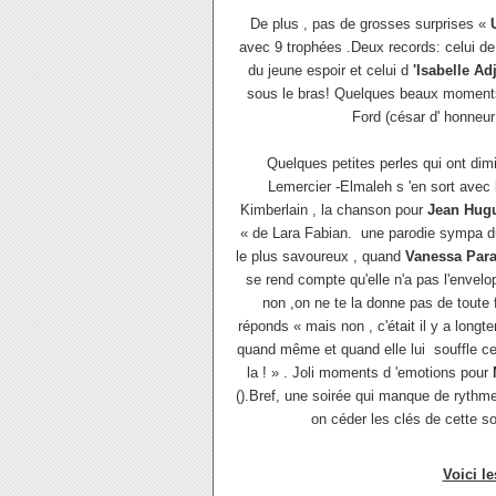
De plus , pas de grosses surprises «
avec 9 trophées .Deux records: celui d
du jeune espoir et celui d
'Isabelle Ad
sous le bras! Quelques beaux moments
Ford (césar d' honneur
Quelques petites perles qui ont dimi
Lemercier -Elmaleh s 'en sort avec 
Kimberlain , la chanson pour
Jean Hug
« de Lara Fabian.
une parodie sympa 
le plus savoureux , quand
Vanessa Para
se rend compte qu'elle n'a pas l'envelop
non ,on ne te la donne pas de toute 
réponds « mais non , c'était il y a longt
quand même et quand elle lui
souffle ce 
la ! » . Joli moments d 'emotions pour
().Bref, une soirée qui manque de rythme 
on céder les clés de cette so
Voici l