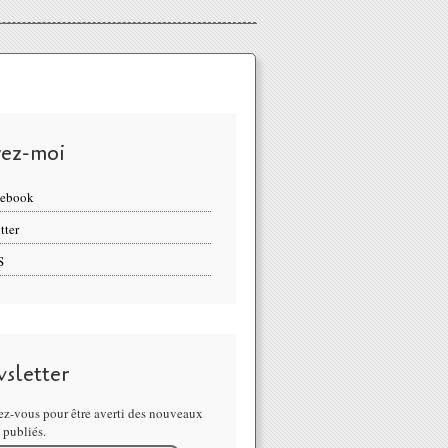
vez-moi
cebook
tter
S
sletter
z-vous pour être averti des nouveaux
s publiés.