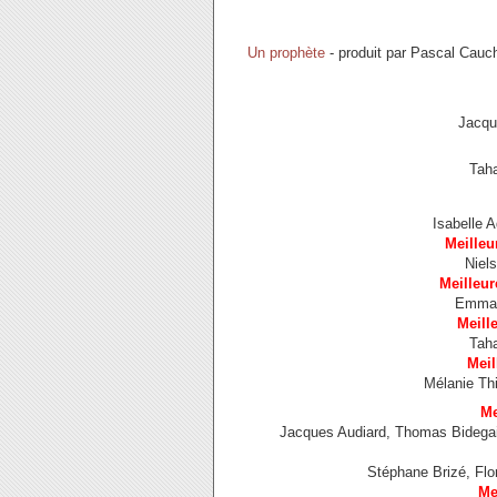
Un prophète
- produit par Pascal Cauc
Jacqu
Tah
Isabelle 
Meilleu
Niel
Meilleur
Emmanu
Meill
Tah
Meil
Mélanie Thi
Me
Jacques Audiard, Thomas Bidegain,
Stéphane Brizé, Fl
Me