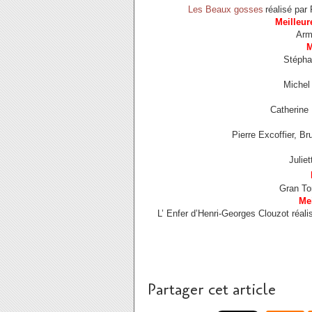
Les Beaux gosses
réalisé par
Meilleur
Arm
M
Stépha
Michel
Catherine 
Pierre Excoffier, B
Juliet
Gran Tor
Mei
L’ Enfer d’Henri-Georges Clouzot réa
Partager cet article