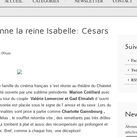
ACCUEIL
CATÉGORIES
NEWSLETTER
CONTACT
ne la reine Isabelle: Césars
Sui
08:00am
Fa
Twi
RS
 famille du cinéma français s 'est réunie au théâtre du Chatelet
té ouverte par une sublime présidente
Marion Cotillard
avec
au tour du couple
Valérie Lemercier et Gad Elmaleh
d 'ouvrir
 soirée est placée sous le signe de l' amour et du sexe .Lors du
onnalités sont prise à partie comme
Charlotte Gainsbourg ,
New
élas , le soufflet retombe vite , des remettants pas très drôles
qui tombent à plat et aussi des récompensés qui prolongent et
Abonne
rs .Bref, comme à chaque fois, une déception!.
article