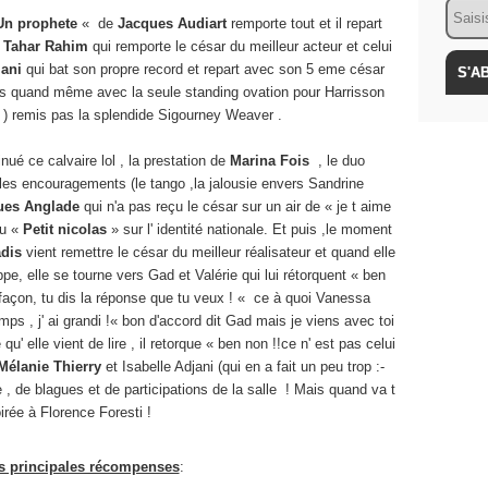
Email
Un prophete
« de
Jacques Audiart
remporte tout et il repart
e
Tahar Rahim
qui remporte le césar du meilleur acteur et celui
jani
qui bat son propre record et repart avec son 5 eme césar
 quand même avec la seule standing ovation pour Harrisson
 ) remis pas la splendide Sigourney Weaver .
nué ce calvaire lol , la prestation de
Marina Fois
, le duo
les encouragements (le tango ,la jalousie envers Sandrine
ues Anglade
qui n'a pas reçu le césar sur un air de « je t aime
du «
Petit nicolas
» sur l' identité nationale. Et puis ,le moment
dis
vient remettre le césar du meilleur réalisateur et quand elle
pe, elle se tourne vers Gad et Valérie qui lui rétorquent « ben
façon, tu dis la réponse que tu veux ! « ce à quoi Vanessa
emps , j' ai grandi !« bon d'accord dit Gad mais je viens avec toi
qu' elle vient de lire , il retorque « ben non !!ce n' est pas celui
Mélanie Thierry
et Isabelle Adjani (qui en a fait un peu trop :-
, de blagues et de participations de la salle
! Mais quand va t
irée à Florence Foresti !
es principales récompenses
: