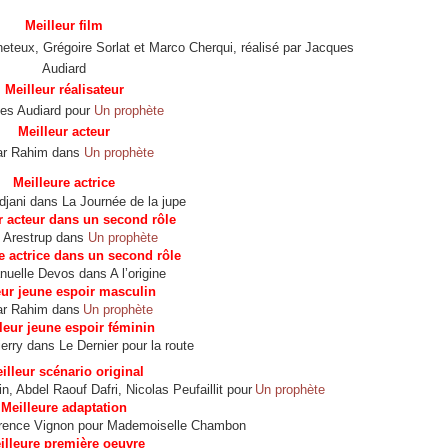
Meilleur film
heteux, Grégoire Sorlat et Marco Cherqui, réalisé par Jacques
Audiard
Meilleur réalisateur
es Audiard pour
Un prophète
Meilleur acteur
ar Rahim dans
Un prophète
Meilleure actrice
Adjani dans La Journée de la jupe
r acteur dans un second rôle
s Arestrup dans
Un prophète
e actrice dans un second rôle
elle Devos dans A l’origine
eur jeune espoir masculin
ar Rahim dans
Un prophète
leur jeune espoir féminin
erry dans Le Dernier pour la route
illeur scénario original
 Abdel Raouf Dafri, Nicolas Peufaillit pour
Un prophète
Meilleure adaptation
orence Vignon pour Mademoiselle Chambon
illeure première oeuvre