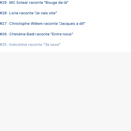
#29 : MC Solaar raconte "Bouge de là"
28 : Lorie raconte "Je vais vite"
#27 : Christophe Willem raconte "Jacques a dit"
#26 : Chimène Badi raconte "Entre nous"
#25 : Indochine raconte "3e sexe"
#24 : Zaho raconte "C'est chelou"
#23 : Patrick Bruel raconte "Au café des délices"
#22 : Kyo raconte "Le chemin"
#21 : Nolwenn Leroy raconte "Cassé"
#20 : Patrick Hernandez raconte "Born to be alive"
#19 : Lorie raconte "Près de moi"
#18 : Michael Jones raconte "A nos actes manqués" (avec Jean-Jacque
#17 : Khaled raconte "Aïcha"