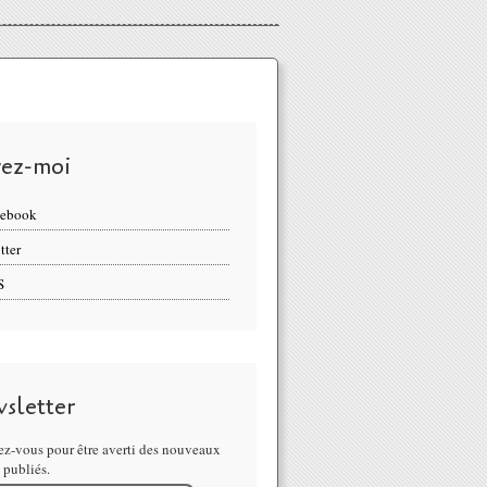
vez-moi
cebook
tter
S
sletter
z-vous pour être averti des nouveaux
s publiés.