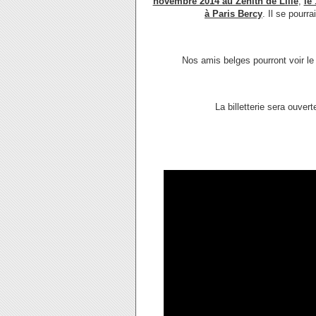
novembre 2014 au Zénith de Lille
,
le
à Paris Bercy
. Il se pourra
Nos amis belges pourront voir l
La billetterie sera ouver