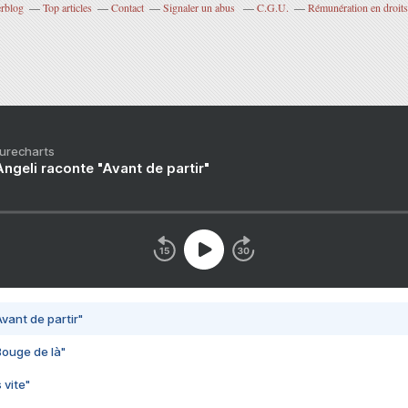
erblog
Top articles
Contact
Signaler un abus
C.G.U.
Rémunération en droits
Purecharts
ngeli raconte "Avant de partir"
vant de partir"
Bouge de là"
 vite"