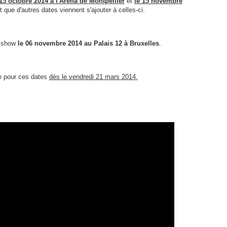
 15 octobre 2014 à l'Arena de Montpellier
et
le 15 novembre
it que d'autres dates viennent s'ajouter à celles-ci.
e show
le 06 novembre 2014 au Palais 12 à Bruxelles
.
te pour ces dates
dès le vendredi 21 mars 2014.