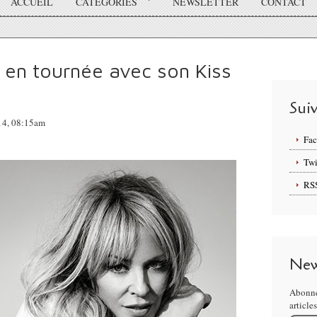
ACCUEIL
CATÉGORIES
NEWSLETTER
CONTACT
 en tournée avec son Kiss
Sui
014, 08:15am
Fa
Twi
RS
New
Abonne
article