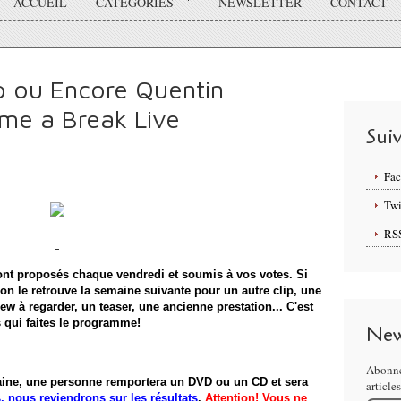
ACCUEIL
CATÉGORIES
NEWSLETTER
CONTACT
op ou Encore Quentin
me a Break Live
Sui
Fa
Twi
RS
nt proposés chaque vendredi et soumis à vos votes. Si
, on le retrouve la semaine suivante pour un autre clip, une
ew à regarder, un teaser, une ancienne prestation... C'est
 qui faites le programme!
New
Abonne
ine, une personne remportera un DVD ou un CD et sera
article
, nous reviendrons sur les résultats
.
Attention! Vous ne