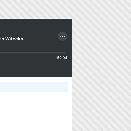
ien Witecka
-52:04