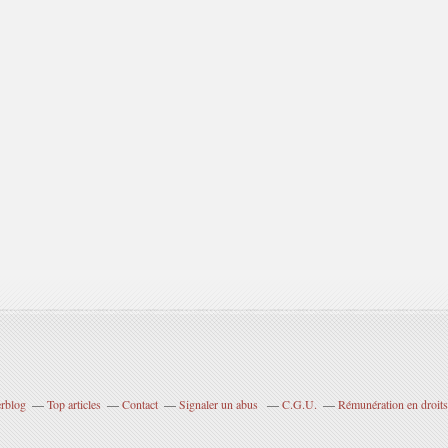
erblog
Top articles
Contact
Signaler un abus
C.G.U.
Rémunération en droits