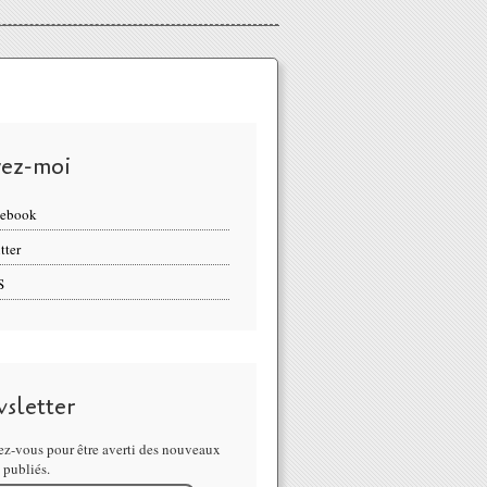
vez-moi
cebook
tter
S
sletter
z-vous pour être averti des nouveaux
s publiés.