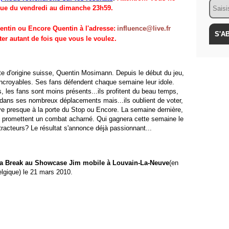
Email
que du vendredi au dimanche 23h59.
entin ou Encore Quentin à l'adresse:
influence@live.fr
er autant de fois que vous le voulez.
e d'origine suisse, Quentin Mosimann. Depuis le début du jeu,
ncroyables. Ses fans défendent chaque semaine leur idole.
les fans sont moins présents...ils profitent du beau temps,
 dans ses nombreux déplacements mais...ils oublient de voter,
uve presque à la porte du Stop ou Encore. La semaine dernière,
et promettent un combat acharné. Qui gagnera cette semaine le
racteurs? Le résultat s'annonce déjà passionnant...
 Break au Showcase Jim mobile à Louvain-La-Neuve
(en
lgique) le 21 mars 2010.