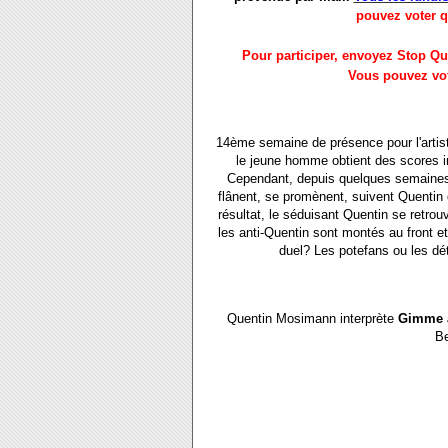
pouvez voter 
Pour participer, envoyez Stop Qu
Vous pouvez vot
14ème semaine de présence pour l'artist
le jeune homme obtient des scores i
Cependant, depuis quelques semaines, 
flânent, se promènent, suivent Quentin
résultat, le séduisant Quentin se retro
les anti-Quentin sont montés au front 
duel? Les potefans ou les dét
Quentin Mosimann interprète
Gimme a
Be